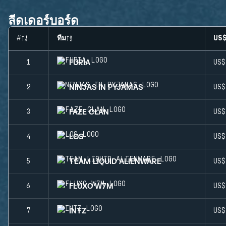
ลีดเดอร์บอร์ด
#
ทีม
US
FURIA
1
US
NINJAS IN PYJAMAS
2
US
FAZE CLAN
3
US
LOS
4
US
TEAM LIQUID ALIENWARE
5
US
FLUXO W7M
6
US
INTZ
7
US