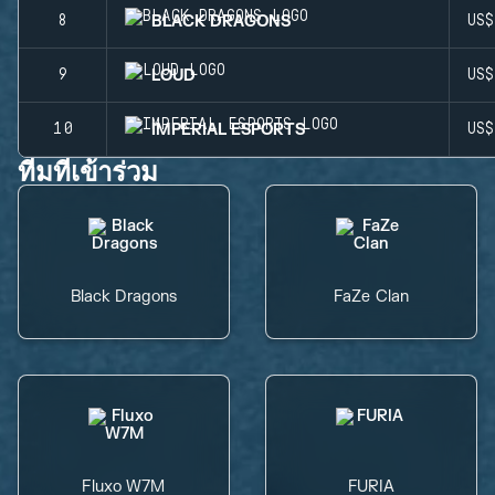
BLACK DRAGONS
8
US
LOUD
9
US
IMPERIAL ESPORTS
10
US
ทีมที่เข้าร่วม
Black Dragons
FaZe Clan
Fluxo W7M
FURIA