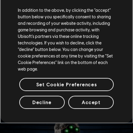
afecto a través de sus acciones. Espero poder sacarle
de su coraza y mostrarle los beneficios de trabajar en el
In addition to the above, by clicking the “accept”
programa Rainbow Six. Conociendo su trasfondo como
button below you specifically consent to sharing
instructor, creo que no solo apreciará los recursos que
and recording of your website activity, including
podemos ofrecerle, sino que también le resultará
game browsing and purchase activity, with
satisfactoria la influencia que tendrá en el programa y
Ubisoft’s partners via these online tracking
en sus compañeros.
technologies. If you wish to decline, click the
(Comentario de S. Fisher: ¿Es el café una de esas
“decline” button below. You can change your
prestaciones que me pueden ofrecer? Porque no me
cookie preferences at any time by visiting the “Set
queda mucho.)
Cookie Preferences” link on the bottom of each
web page.
-- Doctor Harishva Pandey (“Harry”), director de
Rainbow
Set Cookie Preferences
APARIENCIA DE ÉLITE
Decline
Accept