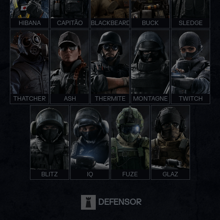
HIBANA
CAPITÃO
BLACKBEARD
BUCK
SLEDGE
THATCHER
ASH
THERMITE
MONTAGNE
TWITCH
BLITZ
IQ
FUZE
GLAZ
DEFENSOR