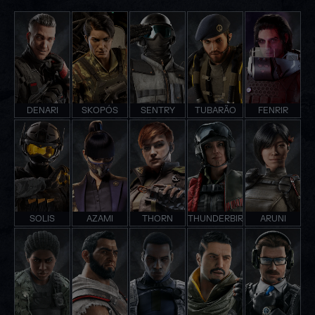
DENARI
SKOPÓS
SENTRY
TUBARÃO
FENRIR
SOLIS
AZAMI
THORN
THUNDERBIRD
ARUNI