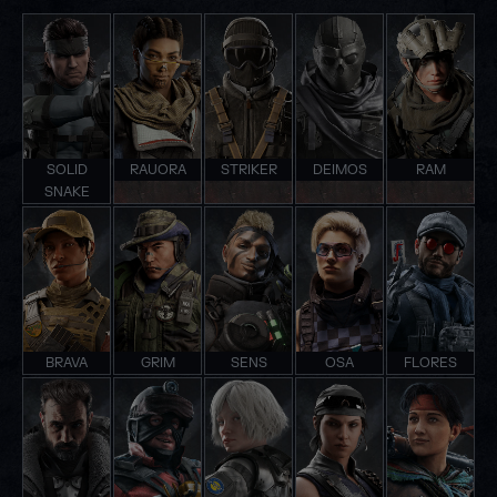
SOLID
RAUORA
STRIKER
DEIMOS
RAM
SNAKE
BRAVA
GRIM
SENS
OSA
FLORES