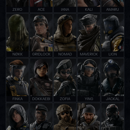
ZERO
ACE
IANA
KALI
AMARU
NØKK
GRIDLOCK
NOMAD
MAVERICK
LION
FINKA
DOKKAEBI
ZOFIA
YING
JACKAL