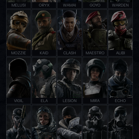
MELUSI
ORYX
WAMAI
GOYO
WARDEN
MOZZIE
KAID
CLASH
MAESTRO
ALIBI
VIGIL
ELA
LESION
MIRA
ECHO