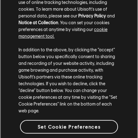
use of online tracking technologies, including
cookies. To learn more about Ubisoft's use of
Las dificultades con las que se ha encontrado desde
personal data, please see our
Privacy Policy
and
entonces no han logrado quebrantar su espíritu. Para
Notice at Collection
. You can set your cookies
Ngoma, ser una persona amable y cercana no solo es
una buena forma de hacer amistades, sino también de
preferences at anytime by visiting our
cookie
enojar a quien se interponga en su camino. Parece que
management tool.
su estrategia le funciona, hasta ahora. […]
In addition to the above, by clicking the “accept”
Como suelo hacer últimamente, le pregunté por sus
button below you specifically consent to sharing
aficiones, y me sorprendió saber que la música ocupa un
and recording of your website activity, including
lugar muy importante en su vida. Para elle, es el lenguaje
game browsing and purchase activity, with
universal del amor. Escucha a artistas de todo el planeta
para conectar con el mundo, canciones tradicionales de
Ubisoft’s partners via these online tracking
la cultura de su padre que le recuerdan su legado, y
technologies. If you wish to decline, click the
listas de música electrónica con su hermana pequeña
“decline” button below. You can change your
siempre que tiene la oportunidad. […]
cookie preferences at any time by visiting the “Set
Cookie Preferences” link on the bottom of each
Ngoma es una persona compleja, y sé que hay ciertas
web page.
cosas que hay que experimentar para poder
comprenderlas. Aun así, estoy seguro de que se sentirá
como en su casa en Wolfguard. Hay algo en su
Set Cookie Preferences
amabilidad que solo puedo describir como "desafiante".
Es la clase de actitud que encajará bien con Doc.