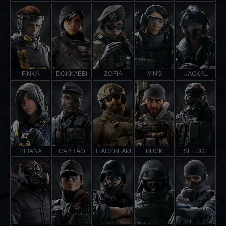
FINKA
DOKKAEBI
ZOFIA
YING
JACKAL
HIBANA
CAPITÃO
BLACKBEARD
BUCK
SLEDGE