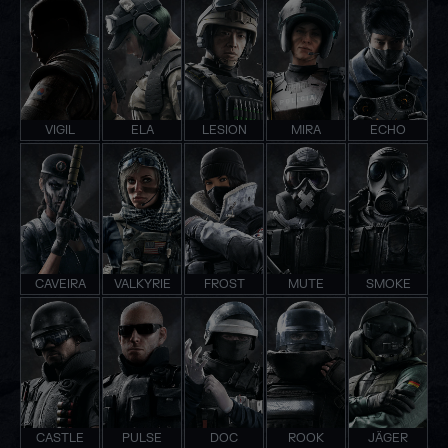
VIGIL
ELA
LESION
MIRA
ECHO
CAVEIRA
VALKYRIE
FROST
MUTE
SMOKE
CASTLE
PULSE
DOC
ROOK
JÄGER