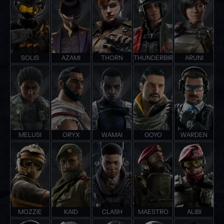
SOLIS
AZAMI
THORN
THUNDERBIRD
ARUNI
MELUSI
ORYX
WAMAI
GOYO
WARDEN
MOZZIE
KAID
CLASH
MAESTRO
ALIBI