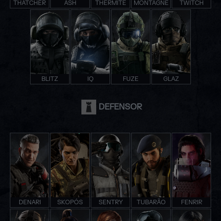
THATCHER
ASH
THERMITE
MONTAGNE
TWITCH
BLITZ
IQ
FUZE
GLAZ
DEFENSOR
DENARI
SKOPÓS
SENTRY
TUBARÃO
FENRIR