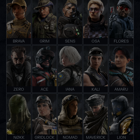
BRAVA
GRIM
SENS
OSA
FLORES
ZERO
ACE
IANA
KALI
AMARU
NØKK
GRIDLOCK
NOMAD
MAVERICK
LION