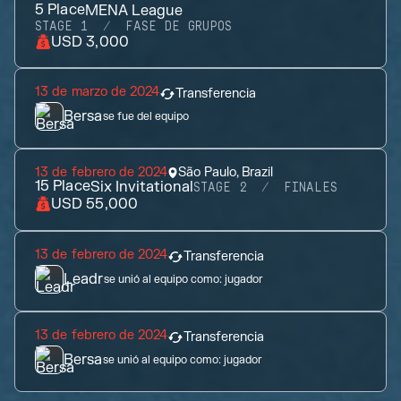
5
Place
MENA League
STAGE 1
FASE DE GRUPOS
USD 3,000
13 de marzo de 2024
Transferencia
Bersa
se fue del equipo
13 de febrero de 2024
São Paulo, Brazil
15
Place
Six Invitational
STAGE 2
FINALES
USD 55,000
13 de febrero de 2024
Transferencia
Leadr
se unió al equipo como:
jugador
13 de febrero de 2024
Transferencia
Bersa
se unió al equipo como:
jugador