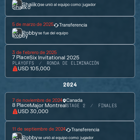
Shaiiko
se unió al equipo como:
jugador
5 de marzo de 2025
Transferencia
Robby
se fue del equipo
3 de febrero de 2025
7
Place
Six Invitational 2025
PLAYOFFS
RONDA DE ELIMINACIÓN
USD 105,000
2024
7 de noviembre de 2024
Canada
8
Place
Major Montreal
STAGE 2
FINALES
USD 30,000
11 de septiembre de 2024
Transferencia
Robby
se unió al equipo como:
jugador