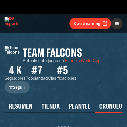
Co-streaming
TEAM FALCONS
Actualmente juega en
:
Esports World Cup
4 K
#7
#5
Seguidores
Popularidad
Clasificaciones
Seguir
RESUMEN
TIENDA
PLANTEL
CRONOLOG