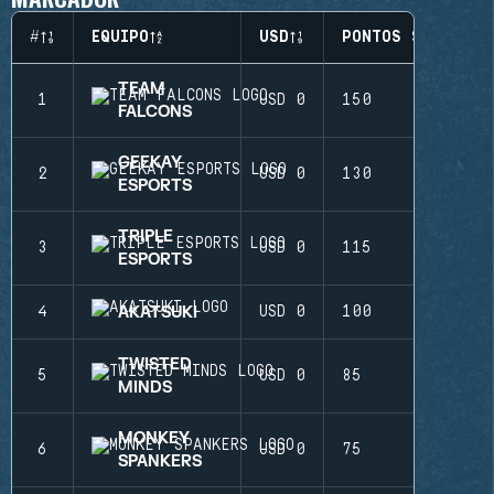
#
EQUIPO
USD
PONTOS SI
TEAM
1
USD 0
150
FALCONS
GEEKAY
2
USD 0
130
ESPORTS
TRIPLE
3
USD 0
115
ESPORTS
AKATSUKI
4
USD 0
100
TWISTED
5
USD 0
85
MINDS
MONKEY
6
USD 0
75
SPANKERS