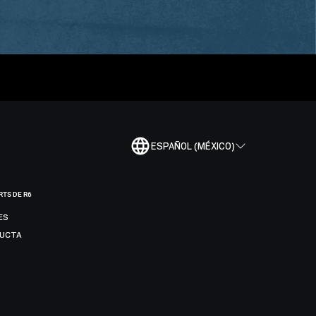
ESPAÑOL (MÉXICO)
RTS DE R6
ES
DUCTA