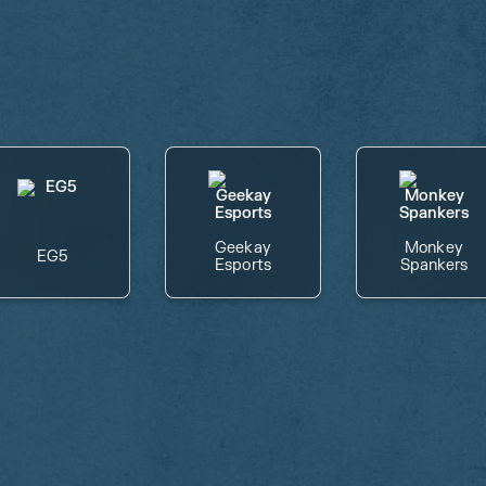
Geekay
Monkey
EG5
Esports
Spankers