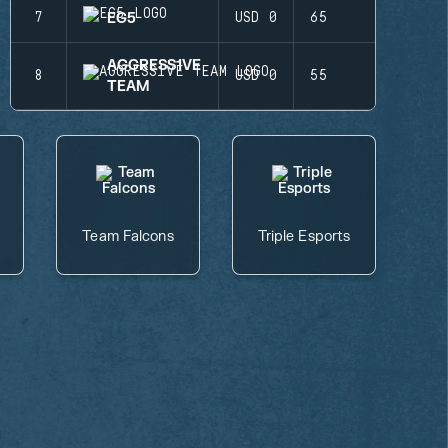
EG5
7
USD 0
65
AGGRESS1VE
8
USD 0
55
TEAM
Team Falcons
Triple Esports