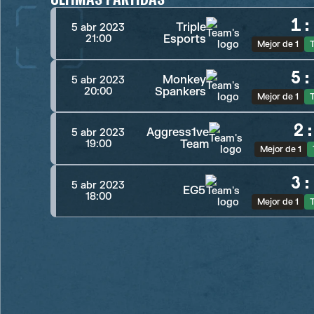
1
:
Triple
5 abr 2023
Esports
21:00
Mejor de 1
5
:
Monkey
5 abr 2023
Spankers
20:00
Mejor de 1
2
Aggress1ve
5 abr 2023
Team
19:00
Mejor de 1
3
:
5 abr 2023
EG5
18:00
Mejor de 1