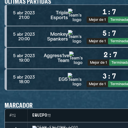
ÚLTIMAS PARTIDAS
1
:
7
Triple
5 abr 2023
Esports
21:00
Mejor de 1
Terminada
5
:
7
Monkey
5 abr 2023
Spankers
20:00
Mejor de 1
Terminada
2
:
7
Aggress1ve
5 abr 2023
Team
19:00
Mejor de 1
Terminad
3
:
7
5 abr 2023
EG5
18:00
Mejor de 1
Terminada
MARCADOR
#
EQUIPO