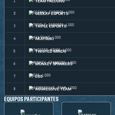
TEAM FALCONS
1
GEEKAY ESPORTS
2
TRIPLE ESPORTS
3
AKATSUKI
4
TWISTED MINDS
5
MONKEY SPANKERS
6
EG5
7
AGGRESS1VE TEAM
8
EQUIPOS PARTICIPANTES