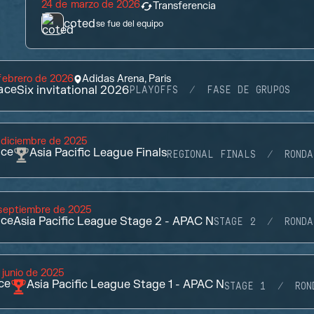
24 de marzo de 2026
Transferencia
coted
se fue del equipo
febrero de 2026
Adidas Arena, Paris
ace
Six invitational 2026
PLAYOFFS
FASE DE GRUPOS
 diciembre de 2025
ace
Asia Pacific League Finals
REGIONAL FINALS
RONDA
septiembre de 2025
ace
Asia Pacific League Stage 2 - APAC N
STAGE 2
RONDA
 junio de 2025
ce
Asia Pacific League Stage 1 - APAC N
STAGE 1
RON