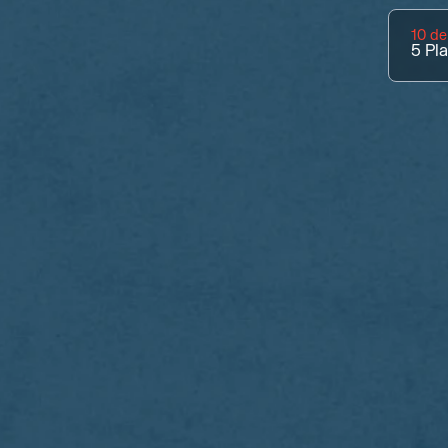
10 d
5
Pl