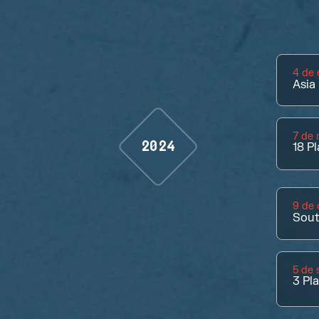
4 de 
Asia 
7 de 
2024
18
Pl
9 de 
Sout
5 de 
3
Pl