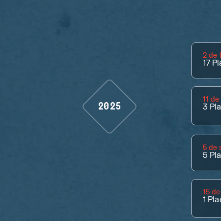
2 de 
17
Pl
11 de
2025
3
Pl
5 de 
5
Pl
15 de
1
Pla