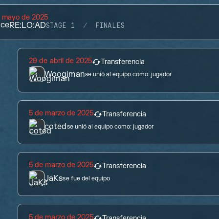
e mayo de 2025
ace
RE:LO:AD
STAGE 1
FINALES
29 de abril de 2025
Transferencia
Woogiman
se unió al equipo como:
jugador
5 de marzo de 2025
Transferencia
coted
se unió al equipo como:
jugador
5 de marzo de 2025
Transferencia
JaKs
se fue del equipo
5 de marzo de 2025
Transferencia