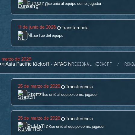
Eunsang
se unió al equipo como:
jugador
11 de junio de 2026
Transferencia
NL
se fue del equipo
e marzo de 2026
ce
Asia Pacific Kickoff - APAC N
REGIONAL KICKOFF
ROND
25 de marzo de 2026
Transferencia
Stettzll
se unió al equipo como:
jugador
25 de marzo de 2026
Transferencia
RuMaTick
se unió al equipo como:
jugador