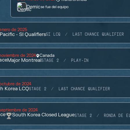
Demic
se fue del equipo
enero de 2025
Pacific - SI Qualifiers
SI LCQ
LAST CHANCE QUALIFIER
noviembre de 2024
Canada
ace
Major Montreal
STAGE 2
PLAY-IN
octubre de 2024
h Korea LCQ
STAGE 2
LAST CHANCE QUALIFIER
septiembre de 2024
ace
South Korea Closed League
STAGE 2
RONDA DE E