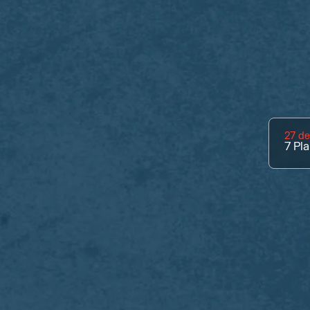
27 d
7
Pla