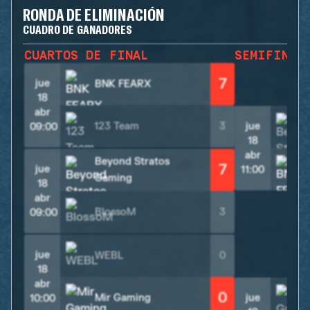
RONDA DE ELIMINACIÓN
CUADRO DE GANADORES
CUARTOS DE FINAL
SEMIFINAL
7
jue
BNK FEARX
18
abr
123 Team
3
jue
09:00
18
abr
Beyond Stratos
7
jue
11:00
Gaming
18
abr
BlossoM
3
09:00
jue
WEBL
0
18
abr
0
Mir Gaming
jue
10:00