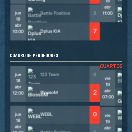
18
abr
jue
Battle Position
3
11:00
18
abr
7
Dplus KIA
10:00
CUADRO DE PERDEDORES
CUARTOS D
jue
123 Team
0
vie
18
19
abr
abr
2
BlossoM
12:00
07:00
0
jue
WEBL
vie
18
19
abr
abr