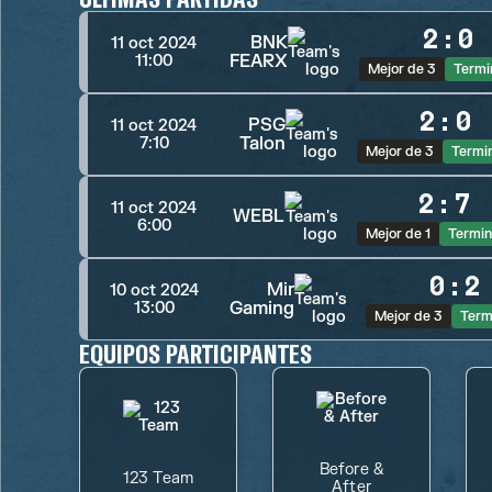
2
:
0
BNK
11 oct 2024
FEARX
11:00
Mejor de 3
Termi
2
:
0
PSG
11 oct 2024
Talon
7:10
Mejor de 3
Termi
2
:
7
11 oct 2024
WEBL
6:00
Mejor de 1
Termi
0
:
2
Mir
10 oct 2024
Gaming
13:00
Mejor de 3
Term
EQUIPOS PARTICIPANTES
Before &
123 Team
After