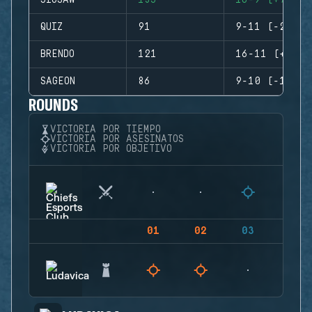
JIGSAW
135
16-9 (+7)
QUIZ
91
9-11 (-2)
BRENDO
121
16-11 (+5)
SAGEON
86
9-10 (-1)
ROUNDS
VICTORIA POR TIEMPO
VICTORIA POR ASESINATOS
VICTORIA POR OBJETIVO
01
02
03
04