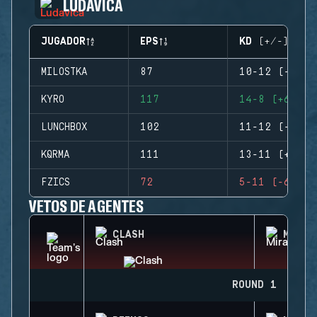
LUDAVICA
JUGADOR
EPS
KD (+/-)
MILOSTKA
87
10-12 (-2)
KYRO
117
14-8 (+6)
LUNCHBOX
102
11-12 (-1)
KQRMA
111
13-11 (+2)
FZICS
72
5-11 (-6)
VETOS DE AGENTES
CLASH
MIRA
ROUND 1