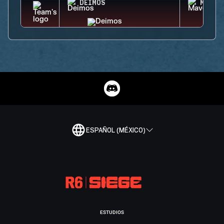
DEIMOS
MAVER
ESPAÑOL (MÉXICO)
ESTUDIOS