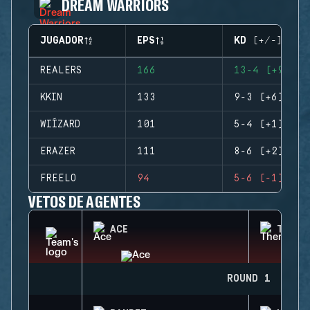
DREAM WARRIORS
JUGADOR
EPS
KD (+/-)
REALERS
166
13-4 (+9)
KKIN
133
9-3 (+6)
WIÍZARD
101
5-4 (+1)
ERAZER
111
8-6 (+2)
FREELO
94
5-6 (-1)
VETOS DE AGENTES
ACE
THERM
ROUND 1