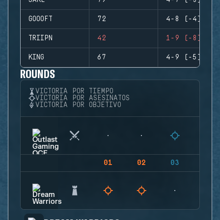
JAKE
79
4-7 (-3)
GOOOFT
72
4-8 (-4)
TRIIPN
42
1-9 (-8)
KING
67
4-9 (-5)
ROUNDS
VICTORIA POR TIEMPO
VICTORIA POR ASESINATOS
VICTORIA POR OBJETIVO
01
02
03
04