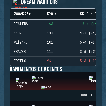
DREAM WARRIORS
JOGADOR
EPS
KD (+/-)
REALERS
166
13-4 (+9)
KKIN
133
9-3 (+6)
WIÍZARD
101
5-4 (+1)
ERAZER
111
8-6 (+2)
FREELO
94
5-6 (-1)
BANIMENTOS DE AGENTES
ACE
THERM
ROUND 1