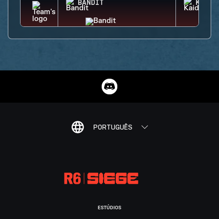
BANDIT
KAID
PORTUGUÊS
ESTÚDIOS