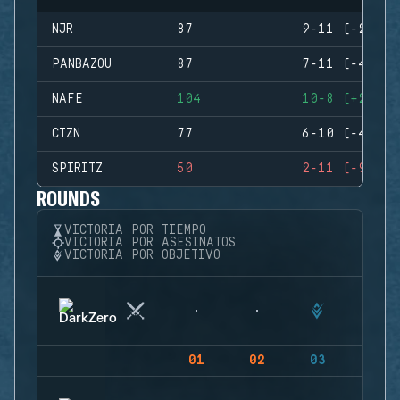
NJR
87
9-11 (-2)
PANBAZOU
87
7-11 (-4)
NAFE
104
10-8 (+2)
CTZN
77
6-10 (-4)
SPIRITZ
50
2-11 (-9)
ROUNDS
VICTORIA POR TIEMPO
VICTORIA POR ASESINATOS
VICTORIA POR OBJETIVO
01
02
03
04