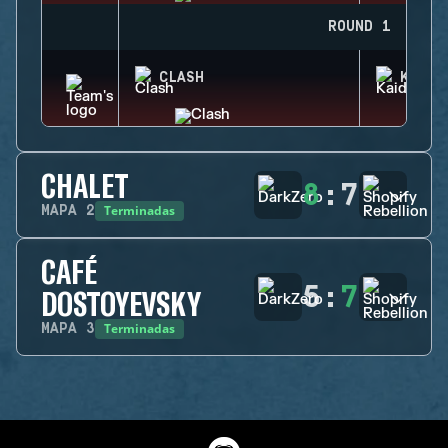
ROUND 1
CLASH
KAID
CHALET
8
:
7
Terminadas
MAPA
2
CAFÉ
5
:
7
DOSTOYEVSKY
Terminadas
MAPA
3