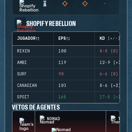
SHOPIFY REBELLION
JUGADOR
EPS
KD (+/-)
REXEN
100
8-8 (0)
AMBI
119
12-9 (+3)
SURF
90
6-6 (0)
CANADIAN
103
8-6 (+2)
SPOIT
165
17-5 (+12)
VETOS DE AGENTES
NOMAD
THERM