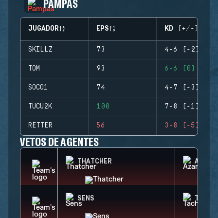
PAMPAS
JUGADOR
EPS
KD (+/-)
SKILLZ
73
4-6 (-2)
TOM
93
6-6 (0)
SOCO1
74
4-7 (-3)
TUCU2K
100
7-8 (-1)
RETTER
56
3-8 (-5)
VETOS DE AGENTES
THATCHER
AZAMI
SENS
TACHA