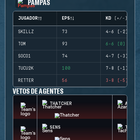
PAMPAS
JUGADOR
EPS
KD (+/-)
SKILLZ
73
4-6 (-2)
TOM
93
6-6 (0)
SOCO1
74
4-7 (-3)
TUCU2K
100
7-8 (-1)
RETTER
56
3-8 (-5)
VETOS DE AGENTES
THATCHER
AZAMI
SENS
TACHA