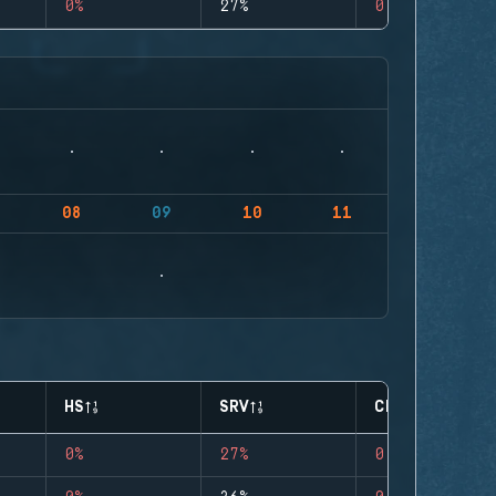
0%
27%
0
08
09
10
11
HS
SRV
CLUTCHES
0%
27%
0