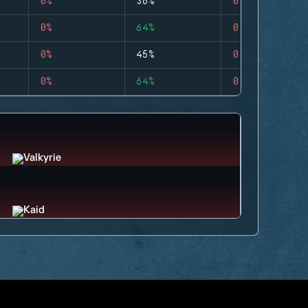
0%
36%
0
0%
64%
0
0%
45%
0
0%
64%
0