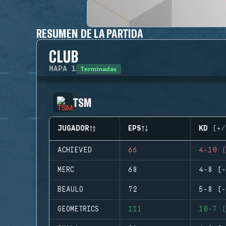
RESUMEN DE LA PARTIDA
CLUB
Terminadas
MAPA
1
TSM
JUGADOR
EPS
KD (+/
ACHIEVED
66
4-10 (
MERC
68
4-8 (-
BEAULO
72
5-8 (-
GEOMETRICS
111
10-7 (