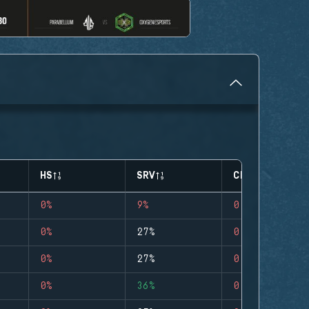
HS
SRV
CLUTCHES
0%
9%
0
0%
27%
0
0%
27%
0
0%
36%
0