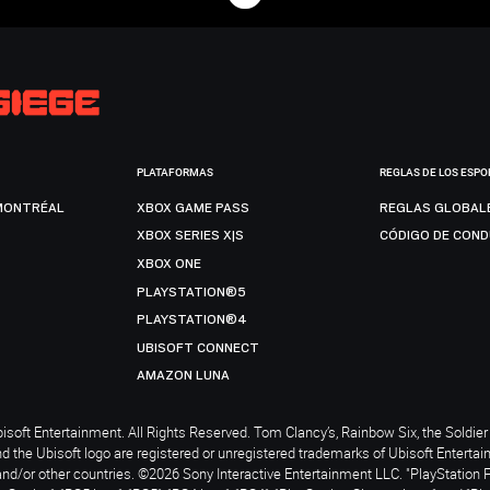
PLATAFORMAS
REGLAS DE LOS ESPO
MONTRÉAL
XBOX GAME PASS
REGLAS GLOBAL
XBOX SERIES X|S
CÓDIGO DE CON
XBOX ONE
PLAYSTATION®5
PLAYSTATION®4
UBISOFT CONNECT
AMAZON LUNA
soft Entertainment. All Rights Reserved. Tom Clancy’s, Rainbow Six, the Soldier 
nd the Ubisoft logo are registered or unregistered trademarks of Ubisoft Enterta
and/or other countries. ©2026 Sony Interactive Entertainment LLC. "PlayStation 