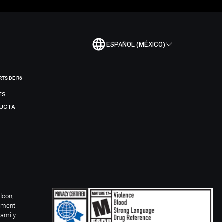
ESPAÑOL (MÉXICO)
RTS DE R6
ES
DUCTA
Icon,
inment
Family