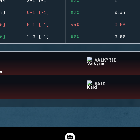
+4)
2-1 (+1)
82%
1
3)
0-1 (-1)
82%
0.64
5)
0-1 (-1)
64%
0.09
5)
1-0 (+1)
82%
0.82
VALKYRIE
KAID