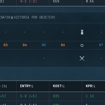
2)
0-2 (-2)
55%
0.55
INATOS
VICTORIA POR OBJETIVO
03
04
05
06
07
-)
ENTRY
KOST
KPR
+5)
5-0 (+5)
82%
1.18