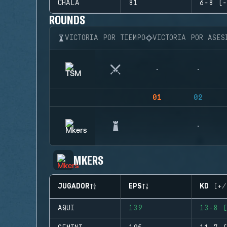
CHALA
81
6-8 (-
ROUNDS
VICTORIA POR TIEMPO
VICTORIA POR ASES
01
02
MKERS
JUGADOR
EPS
KD (+/
AQUI
139
13-8 (