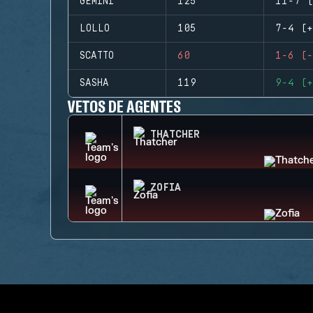
GEMINI
125
11-7 (
LOLLO
105
7-4 (+
SCATTO
60
1-6 (-
SASHA
119
9-4 (+
VETOS DE AGENTES
THATCHER
ZOFIA