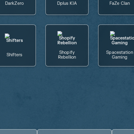
DarkZero
Dplus KIA
FaZe Clan
Shopify
Spacestation
Shifters
Rebellion
Gaming