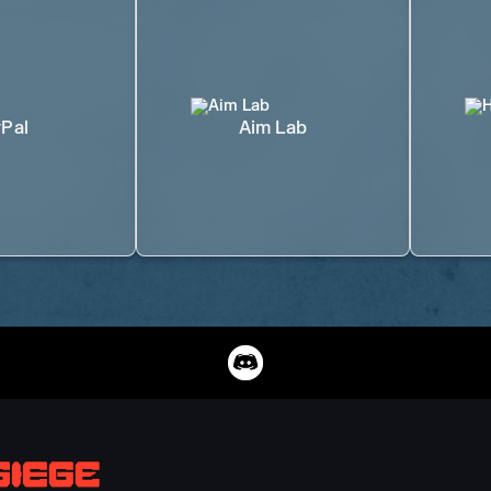
Pal
Aim Lab