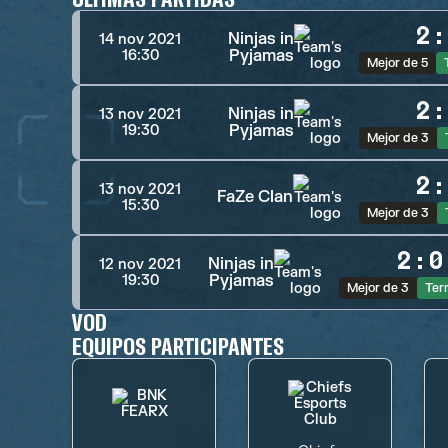
2
:
Ninjas in
14 nov 2021
Pyjamas
16:30
Mejor de 5
2
:
Ninjas in
13 nov 2021
Pyjamas
19:30
Mejor de 3
2
:
13 nov 2021
FaZe Clan
15:30
Mejor de 3
2
:
0
Ninjas in
12 nov 2021
Pyjamas
19:30
Mejor de 3
Ter
VOD
EQUIPOS PARTICIPANTES