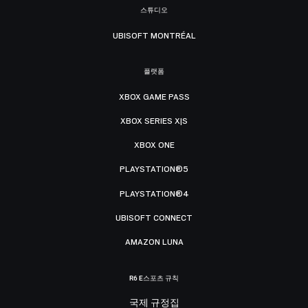
스튜디오
UBISOFT MONTRÉAL
플랫폼
XBOX GAME PASS
XBOX SERIES X|S
XBOX ONE
PLAYSTATION®5
PLAYSTATION®4
UBISOFT CONNECT
AMAZON LUNA
R6 E스포츠 규칙
국제 규정집