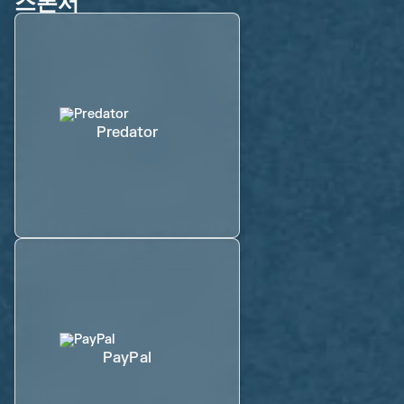
스폰서
Predator
PayPal