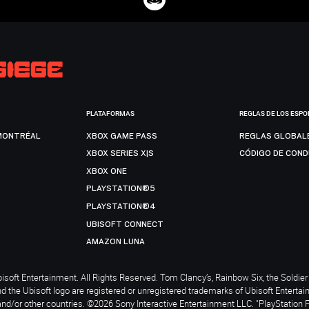
PLATAFORMAS
REGLAS DE LOS ESPO
MONTRÉAL
XBOX GAME PASS
REGLAS GLOBAL
XBOX SERIES X|S
CÓDIGO DE CON
XBOX ONE
PLAYSTATION®5
PLAYSTATION®4
UBISOFT CONNECT
AMAZON LUNA
soft Entertainment. All Rights Reserved. Tom Clancy’s, Rainbow Six, the Soldier 
nd the Ubisoft logo are registered or unregistered trademarks of Ubisoft Enterta
and/or other countries. ©2026 Sony Interactive Entertainment LLC. "PlayStation 