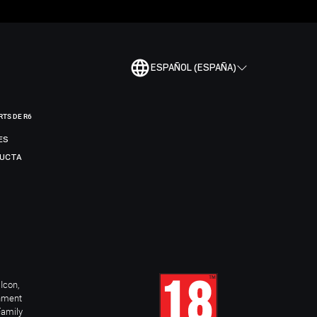
ESPAÑOL (ESPAÑA)
RTS DE R6
ES
DUCTA
Icon,
inment
Family