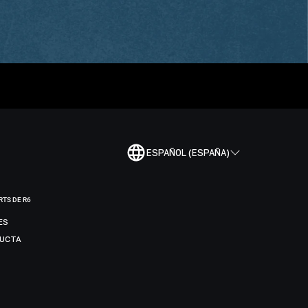
ESPAÑOL (ESPAÑA)
RTS DE R6
ES
DUCTA