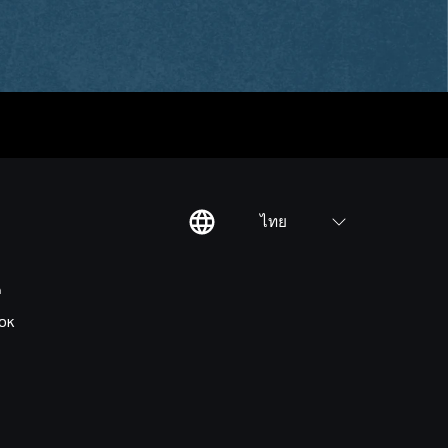
ไทย
ต
OK