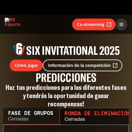
Co-streaming
SIX INVITATIONAL 2025
Cómo jugar
Información de la competición
PREDICCIONES
Haz tus predicciones para las diferentes fases
y tendrás la oportunidad de ganar
recompensas!
FASE DE GRUPOS
RONDA DE ELIMINACIÓN
Cerradas
Cerradas