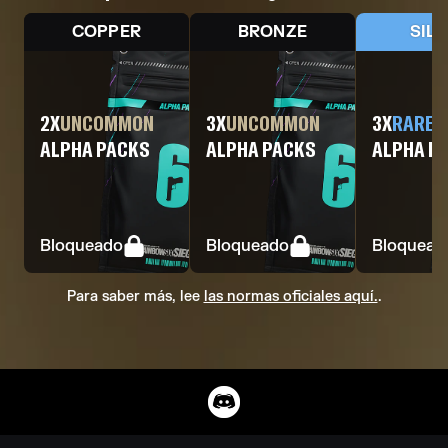
COPPER
BRONZE
SIL
2
X
UNCOMMON
3
X
UNCOMMON
3
X
RARE
ALPHA PACKS
ALPHA PACKS
ALPHA P
Bloqueado
Bloqueado
Bloquead
Para saber más, lee
las normas oficiales aquí.
.