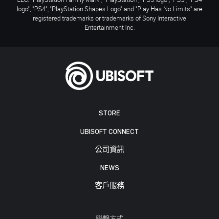
logo", "PS4", "PlayStation Shapes Logo" and "Play Has No Limits" are
registered trademarks or trademarks of Sony Interactive
Entertainment Inc.
STORE
UBISOFT CONNECT
公司資訊
NEWS
客戶服務
聯繫方式