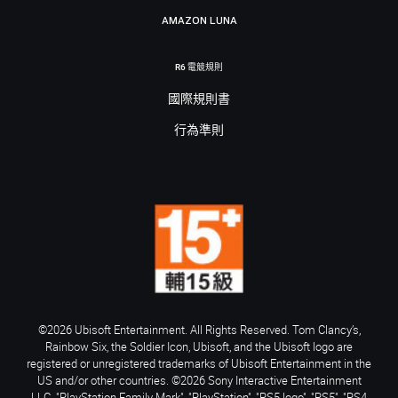
AMAZON LUNA
R6 電競規則
國際規則書
行為準則
©2026 Ubisoft Entertainment. All Rights Reserved. Tom Clancy’s,
Rainbow Six, the Soldier Icon, Ubisoft, and the Ubisoft logo are
registered or unregistered trademarks of Ubisoft Entertainment in the
US and/or other countries. ©2026 Sony Interactive Entertainment
LLC. "PlayStation Family Mark", "PlayStation", "PS5 logo", "PS5", "PS4