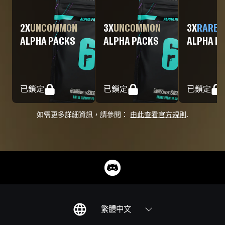
2
X
UNCOMMON
3
X
UNCOMMON
3
X
RARE
ALPHA PACKS
ALPHA PACKS
ALPHA P
已鎖定
已鎖定
已鎖定
如需更多詳細資訊，請參閱：
由此查看官方規則
.
繁體中文