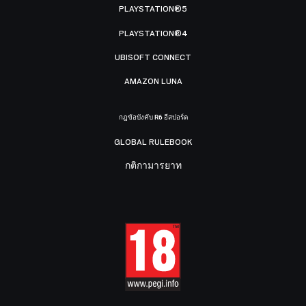
PLAYSTATION®5
PLAYSTATION®4
UBISOFT CONNECT
AMAZON LUNA
กฎข้อบังคับ R6 อีสปอร์ต
GLOBAL RULEBOOK
กติกามารยาท