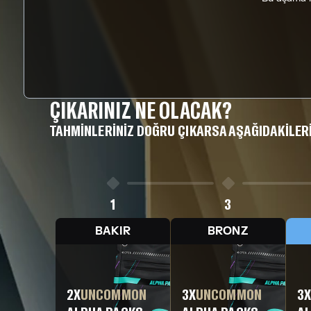
ÇIKARINIZ NE OLACAK?
TAHMINLERINIZ DOĞRU ÇIKARSA AŞAĞIDAKILER
1
3
BAKIR
BRONZ
2
X
UNCOMMON
3
X
UNCOMMON
3