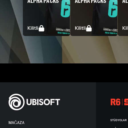
ALPHA PACKS
ALPHA PACKS
AL
Kilitli
Kilitli
Kil
STÜDYOLAR
MAĞAZA