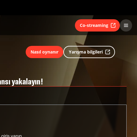
Co-streaming
Nasıl oynanır
Yarışma bilgileri
ansı yakalayın!
 giriş yapın