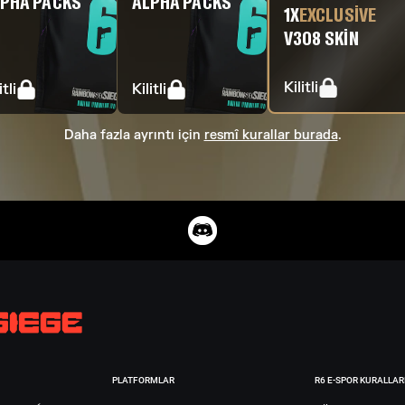
PHA PACKS
ALPHA PACKS
1
X
EXCLUSIVE
V308 SKIN
Kilitli
itli
Kilitli
Daha fazla ayrıntı için
resmî kurallar burada
.
PLATFORMLAR
R6 E-SPOR KURALLAR