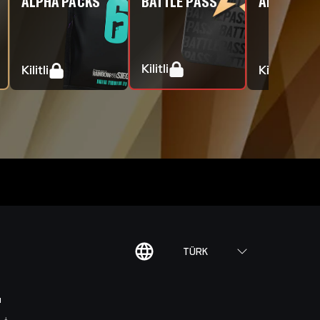
ALPHA PACKS
BATTLE PASS
ALPHA PA
Kilitli
Kilitli
Kilitli
TÜRK
I