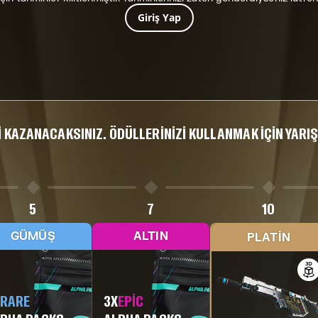
Giriş Yap
I KAZANACAKSINIZ. ÖDÜLLERINIZI KULLANMAK IÇIN YAR
5
7
10
GÜMÜŞ
ALTIN
PLATIN
X
RARE
3
X
EPIC