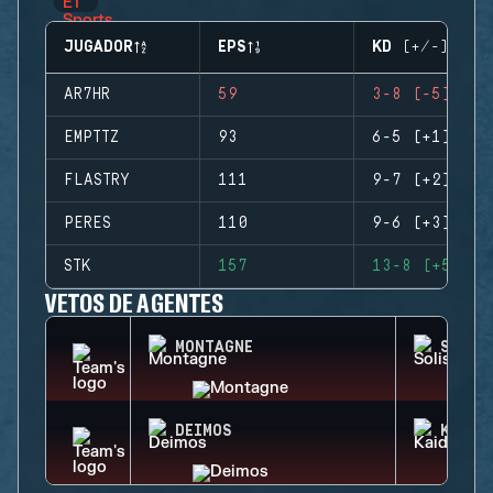
JUGADOR
EPS
KD (+/-)
AR7HR
59
3-8 (-5)
EMPTTZ
93
6-5 (+1)
FLASTRY
111
9-7 (+2)
PERES
110
9-6 (+3)
STK
157
13-8 (+5)
VETOS DE AGENTES
MONTAGNE
SOLIS
DEIMOS
KAID