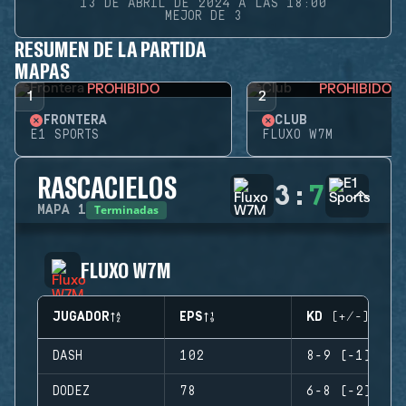
13 DE ABRIL DE 2024 A LAS 18:00
MEJOR DE 3
RESUMEN DE LA PARTIDA
MAPAS
PROHIBIDO
PROHIBIDO
1
2
FRONTERA
CLUB
E1 SPORTS
FLUXO W7M
RASCACIELOS
3
:
7
Terminadas
MAPA
1
FLUXO W7M
JUGADOR
EPS
KD (+/-)
DASH
102
8-9 (-1)
DODEZ
78
6-8 (-2)