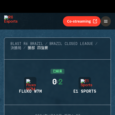
Co-streaming
BLAST R6 BRAZIL
BRAZIL CLOSED LEAGUE
決勝局
勝部 四強賽
已結束
0
2
:
FLUXO W7M
E1 SPORTS