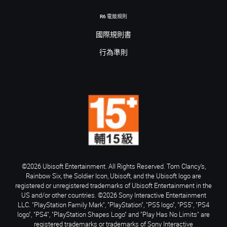
R6 電競規則
國際規則書
行為準則
©2026 Ubisoft Entertainment. All Rights Reserved. Tom Clancy’s,
Rainbow Six, the Soldier Icon, Ubisoft, and the Ubisoft logo are
registered or unregistered trademarks of Ubisoft Entertainment in the
US and/or other countries. ©2026 Sony Interactive Entertainment
LLC. "PlayStation Family Mark", "PlayStation", "PS5 logo", "PS5", "PS4
logo", "PS4", "PlayStation Shapes Logo" and "Play Has No Limits" are
registered trademarks or trademarks of Sony Interactive