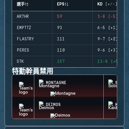
選手
EPS
KD (+/-)
AR7HR
59
3-8 (-5)
EMPTTZ
93
6-5 (+1)
FLASTRY
111
9-7 (+2)
PERES
110
9-6 (+3)
STK
157
13-8 (+5)
特勤幹員禁用
MONTAGNE
SOLIS
DEIMOS
KAID