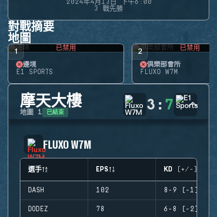
2024年4月13日 下午6:00
3 戰先勝
對戰摘要
地圖
已禁用
已禁用
1
2
邊境
俱樂部會所
E1 SPORTS
FLUXO W7M
摩天大樓
3
:
7
已結束
地圖
1
FLUXO W7M
選手
EPS
KD (+/-)
DASH
102
8-9 (-1)
DODEZ
78
6-8 (-2)