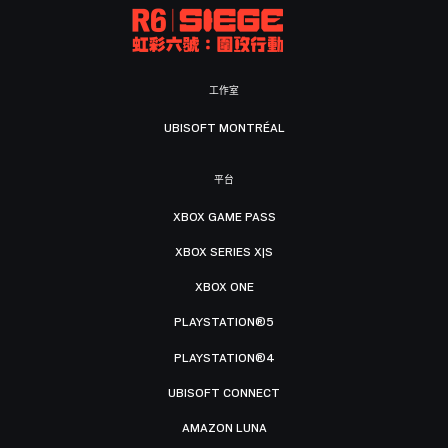
工作室
UBISOFT MONTRÉAL
平台
XBOX GAME PASS
XBOX SERIES X|S
XBOX ONE
PLAYSTATION®5
PLAYSTATION®4
UBISOFT CONNECT
AMAZON LUNA