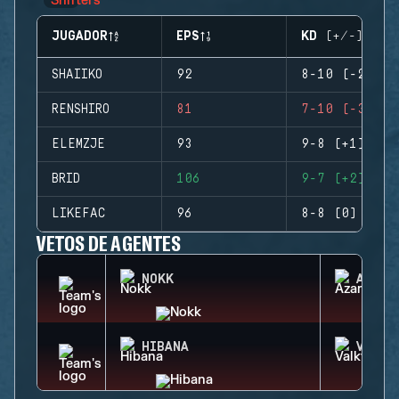
JUGADOR
EPS
KD (+/-)
SHAIIKO
92
8-10 (-2)
RENSHIRO
81
7-10 (-3)
ELEMZJE
93
9-8 (+1)
BRID
106
9-7 (+2)
LIKEFAC
96
8-8 (0)
VETOS DE AGENTES
NOKK
AZAMI
HIBANA
VALKY