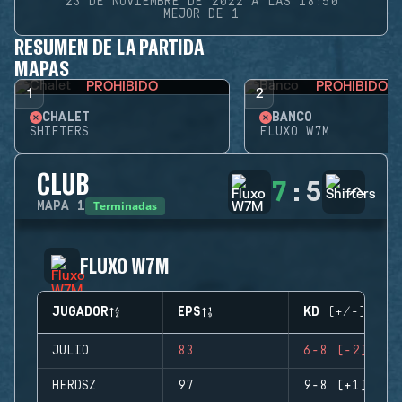
23 DE NOVIEMBRE DE 2022 A LAS 18:50
MEJOR DE 1
RESUMEN DE LA PARTIDA
MAPAS
PROHIBIDO
PROHIBIDO
1
2
CHALET
BANCO
SHIFTERS
FLUXO W7M
CLUB
7
:
5
Terminadas
MAPA
1
FLUXO W7M
JUGADOR
EPS
KD (+/-)
JULIO
83
6-8 (-2)
HERDSZ
97
9-8 (+1)