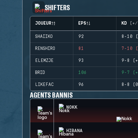
SHIFTERS
JOUEUR
EPS
KD (+/
SHAIIKO
92
8-10 (
RENSHIRO
81
7-10 (
ELEMZJE
93
9-8 (+
BRID
106
9-7 (+
LIKEFAC
96
8-8 (0
AGENTS BANNIS
NOKK
HIBANA