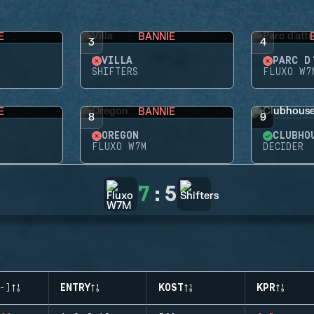
E
BANNIE
3
4
VILLA
PARC D
SHIFTERS
FLUXO W7
E
BANNIE
8
9
OREGON
CLUBHO
FLUXO W7M
DECIDER
7
:
5
-)
ENTRY
KOST
KPR