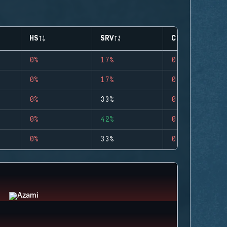
HS
SRV
CLUTCHES
0%
17%
0
0%
17%
0
0%
33%
0
0%
42%
0
0%
33%
0