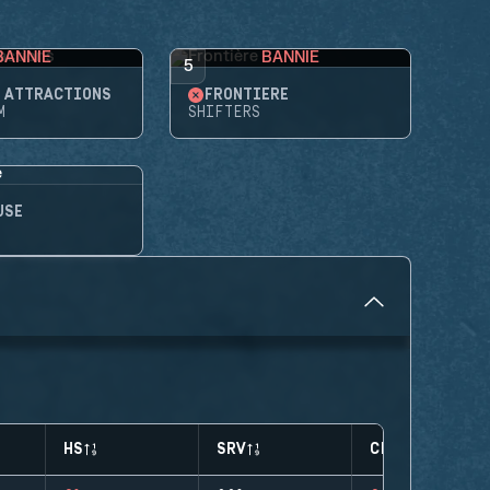
BANNIE
BANNIE
5
'ATTRACTIONS
FRONTIÈRE
M
SHIFTERS
USE
HS
SRV
CLUTCHES