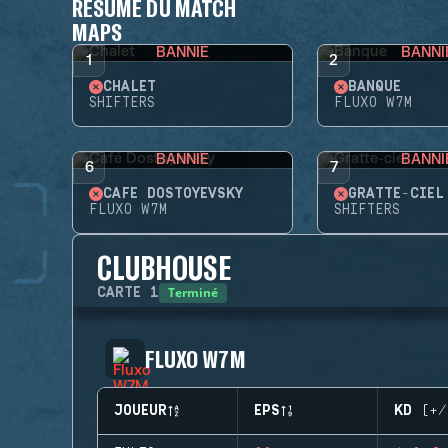
RÉSUMÉ DU MATCH
MAPS
BANNIE
BANNI
1
2
CHALET
BANQUE
SHIFTERS
FLUXO W7M
BANNIE
BANNI
6
7
CAFÉ DOSTOYEVSKY
GRATTE-CIEL
FLUXO W7M
SHIFTERS
CLUBHOUSE
Terminé
CARTE
1
FLUXO W7M
JOUEUR
EPS
KD (+/