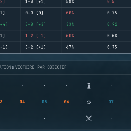
2)
1-0 (+1)
58%
0.5
1)
0-0 (0)
50%
0.75
+4)
3-0 (+3)
83%
0.92
1)
1-2 (-1)
50%
0.58
-1)
3-2 (+1)
67%
0.75
ATION
VICTOIRE PAR OBJECTIF
3
04
05
06
07