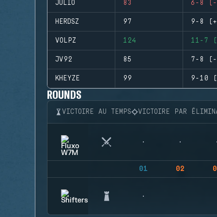
JULIO
83
6-8 (-
HERDSZ
97
9-8 (+
VOLPZ
124
11-7 (
JV92
85
7-8 (-
KHEYZE
99
9-10 (
ROUNDS
VICTOIRE AU TEMPS
VICTOIRE PAR ÉLIMIN
01
02
0