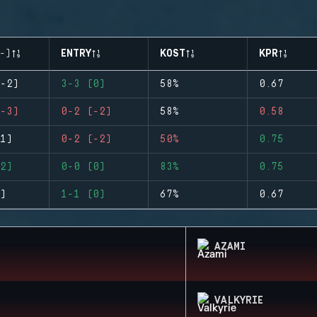
-)
ENTRY
KOST
KPR
-2)
3-3 (0)
58%
0.67
-3)
0-2 (-2)
58%
0.58
1)
0-2 (-2)
50%
0.75
2)
0-0 (0)
83%
0.75
)
1-1 (0)
67%
0.67
AZAMI
VALKYRIE