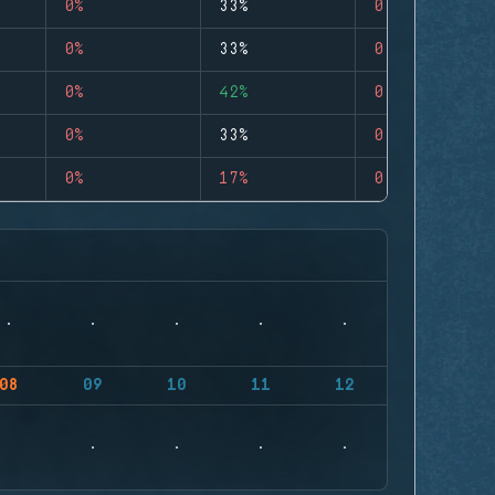
0%
33%
0
0%
33%
0
0%
42%
0
0%
33%
0
0%
17%
0
08
09
10
11
12