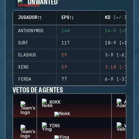
UNWANTED
JUGADOR
EPS
KD (+/-)
ANTHONYMGS
140
14-9 (+5)
SURF
117
10-9 (+1)
SLASHUG
59
3-9 (-6)
XENO
59
3-10 (-7)
FERDA
77
6-9 (-3)
VETOS DE AGENTES
NOKK
AZAMI
YING
VALKY