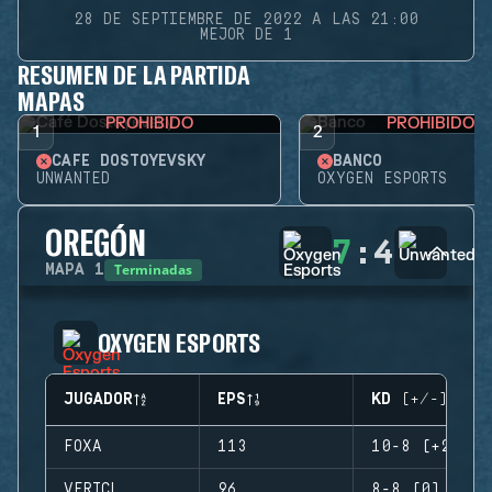
28 DE SEPTIEMBRE DE 2022 A LAS 21:00
MEJOR DE 1
RESUMEN DE LA PARTIDA
MAPAS
PROHIBIDO
PROHIBIDO
1
2
CAFÉ DOSTOYEVSKY
BANCO
UNWANTED
OXYGEN ESPORTS
OREGÓN
7
:
4
Terminadas
MAPA
1
OXYGEN ESPORTS
JUGADOR
EPS
KD (+/-)
FOXA
113
10-8 (+2)
VERTCL
96
8-8 (0)