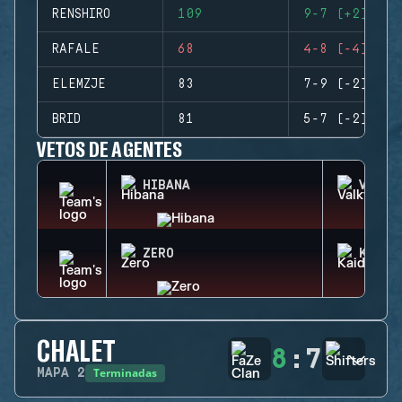
RENSHIRO
109
9-7 (+2)
RAFALE
68
4-8 (-4)
ELEMZJE
83
7-9 (-2)
BRID
81
5-7 (-2)
VETOS DE AGENTES
HIBANA
VALKY
ZERO
KAID
CHALET
8
:
7
Terminadas
MAPA
2