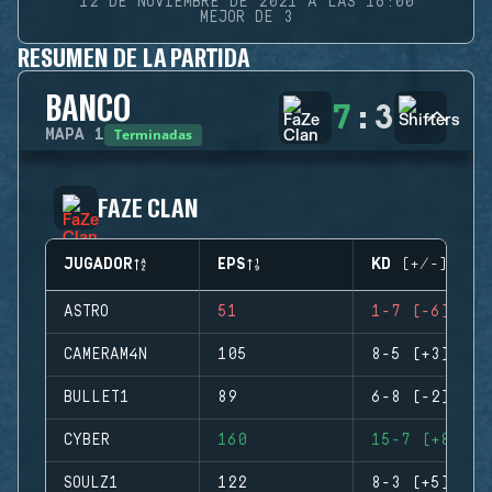
12 DE NOVIEMBRE DE 2021 A LAS 16:00
MEJOR DE 3
RESUMEN DE LA PARTIDA
BANCO
7
:
3
Terminadas
MAPA
1
FAZE CLAN
JUGADOR
EPS
KD (+/-)
ASTRO
51
1-7 (-6)
CAMERAM4N
105
8-5 (+3)
BULLET1
89
6-8 (-2)
CYBER
160
15-7 (+8)
SOULZ1
122
8-3 (+5)