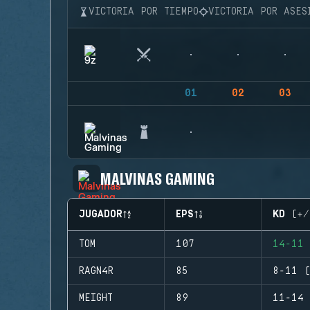
VICTORIA POR TIEMPO
VICTORIA POR ASES
01
02
03
MALVINAS GAMING
JUGADOR
EPS
KD (+/
TOM
107
14-11 
RAGN4R
85
8-11 (
MEIGHT
89
11-14 