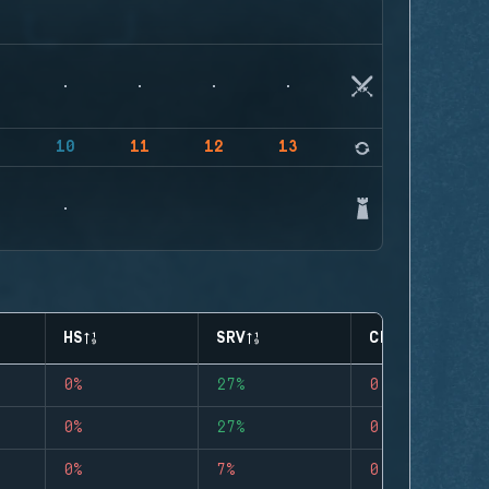
9
10
11
12
13
14
HS
SRV
CLUTCHES
0%
27%
0
0%
27%
0
0%
7%
0