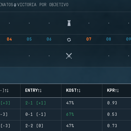
INATOS
VICTORIA POR OBJETIVO
04
05
06
07
08
0
-)
ENTRY
KOST
KPR
(+3)
2-1 (+1)
47%
0.93
-3)
0-1 (-1)
67%
0.53
(-3)
2-2 (0)
47%
0.73