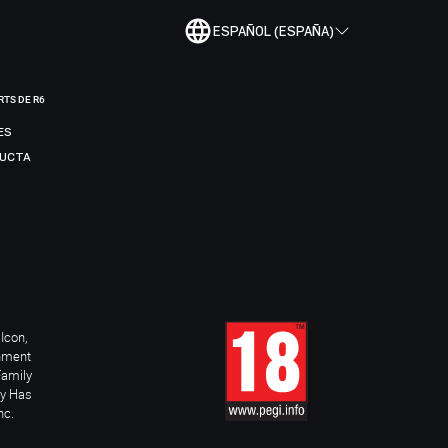
ESPAÑOL (ESPAÑA)
RTS DE R6
ES
DUCTA
Icon,
inment
Family
ay Has
nc.