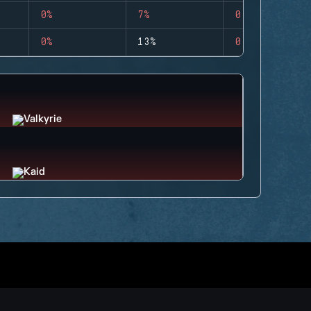
0%
7%
0
0%
13%
0