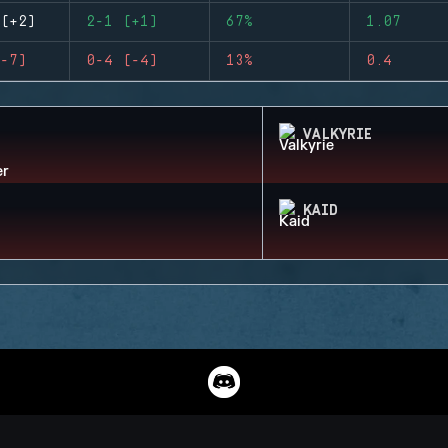
(+2)
2-1 (+1)
67%
1.07
-7)
0-4 (-4)
13%
0.4
VALKYRIE
KAID