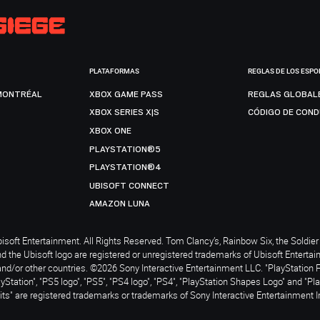
PLATAFORMAS
REGLAS DE LOS ESPO
MONTRÉAL
XBOX GAME PASS
REGLAS GLOBAL
XBOX SERIES X|S
CÓDIGO DE CON
XBOX ONE
PLAYSTATION®5
PLAYSTATION®4
UBISOFT CONNECT
AMAZON LUNA
soft Entertainment. All Rights Reserved. Tom Clancy’s, Rainbow Six, the Soldier 
nd the Ubisoft logo are registered or unregistered trademarks of Ubisoft Enterta
and/or other countries. ©2026 Sony Interactive Entertainment LLC. "PlayStation 
ayStation", "PS5 logo", "PS5", "PS4 logo", "PS4", "PlayStation Shapes Logo" and "Pl
ts" are registered trademarks or trademarks of Sony Interactive Entertainment I