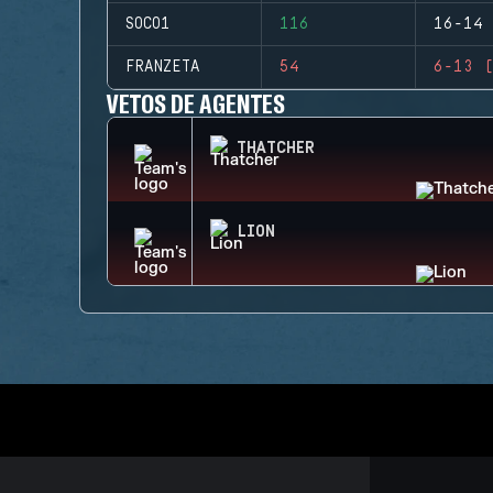
SOCO1
116
16-14 
FRANZETA
54
6-13 (
VETOS DE AGENTES
THATCHER
LION