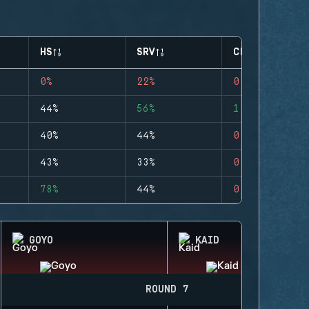
HS
SRV
CLUTCHES
0%
22%
0
44%
56%
1
40%
44%
0
43%
33%
0
78%
44%
0
GOYO
KAID
ROUND 7