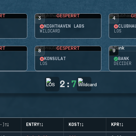
RT
GESPERRT
G
3
4
NIGHTHAVEN LABS
CLUBHA
WILDCARD
LOS
RT
GESPERRT
8
9
KONSULAT
BANK
LOS
DECIDER
2
:
7
-)
ENTRY
KOST
KPR