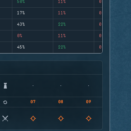
50%
11%
0
17%
11%
0
43%
22%
0
0%
11%
0
45%
22%
0
07
08
09