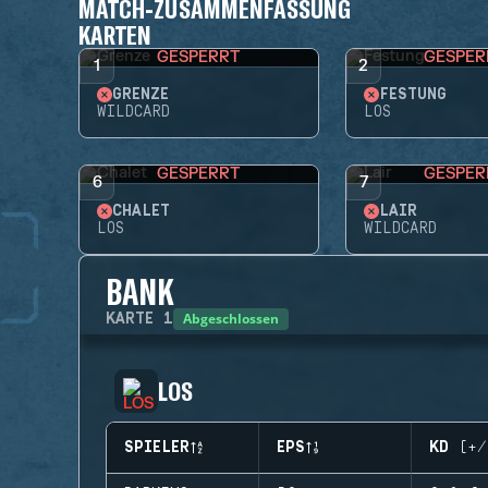
MATCH-ZUSAMMENFASSUNG
KARTEN
GESPERRT
GESPER
1
2
GRENZE
FESTUNG
WILDCARD
LOS
GESPERRT
GESPER
6
7
CHALET
LAIR
LOS
WILDCARD
BANK
Abgeschlossen
KARTE
1
LOS
SPIELER
EPS
KD (+/