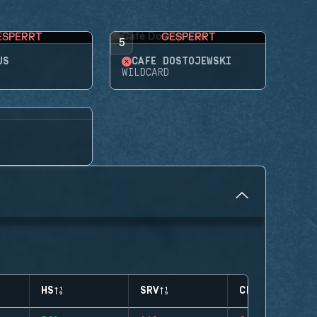
ESPERRT
GESPERRT
5
US
CAFÉ DOSTOJEWSKI
WILDCARD
HS
SRV
CLUTCHES