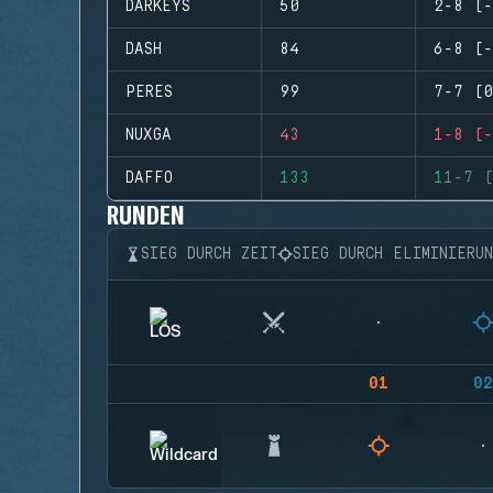
DARKEYS
50
2-8 (-
DASH
84
6-8 (-
PERES
99
7-7 (0
NUXGA
43
1-8 (-
DAFFO
133
11-7 (
RUNDEN
SIEG DURCH ZEIT
SIEG DURCH ELIMINIERU
01
02