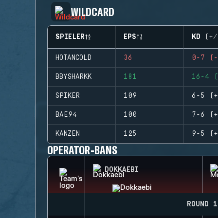
WILDCARD
SPIELER
EPS
KD (+/
HOTANCOLD
36
0-7 (-
BBYSHARKK
181
16-4 (
SPIKER
109
6-5 (+
BAE94
100
7-6 (+
KANZEN
125
9-5 (+
OPERATOR-BANS
DOKKAEBI
ROUND 1