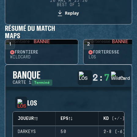
10 MAI À 23:30
BEST OF 1
Replay
RÉSUMÉ DU MATCH
MAPS
BANNIE
BANNIE
1
2
FRONTIÈRE
FORTERESSE
WILDCARD
LOS
BANQUE
2
:
7
Terminé
CARTE
1
LOS
JOUEUR
EPS
KD (+/-)
DARKEYS
50
2-8 (-6)