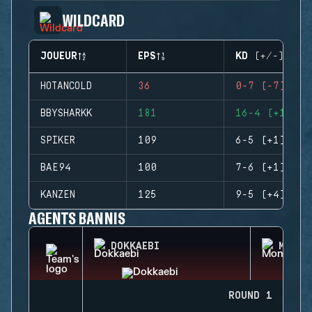
WILDCARD
JOUEUR
EPS
KD (+/-)
HOTANCOLD
36
0-7 (-7)
BBYSHARKK
181
16-4 (+12)
SPIKER
109
6-5 (+1)
BAE94
100
7-6 (+1)
KANZEN
125
9-5 (+4)
AGENTS BANNIS
DOKKAEBI
MONTA
ROUND 1