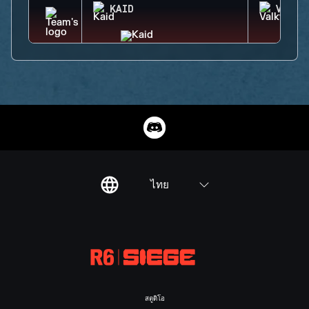
KAID
VALKY
ไทย
สตูดิโอ