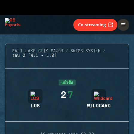
Co-streaming
SALT LAKE CITY MAJOR
SWISS SYSTEM
รอบ 2 (W:1 - L:0)
เสร็จสิ้น
2
7
:
LOS
WILDCARD