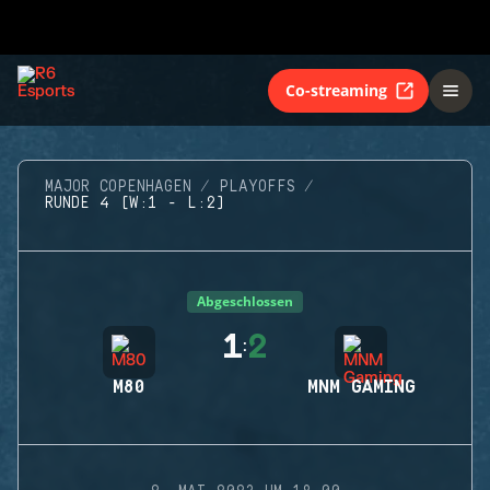
Co-streaming
MAJOR COPENHAGEN
PLAYOFFS
RUNDE 4 (W:1 - L:2)
Abgeschlossen
1
2
:
M80
MNM GAMING