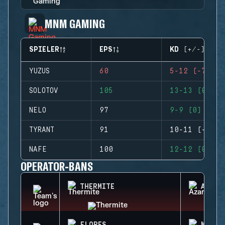
MNM GAMING
SPIELER
EPS
KD (+/-)
YUZUS
60
5-12 (-7)
SOLOTOV
105
13-13 (0)
NELO
97
9-9 (0)
TYRANT
91
10-11 (-1)
NAFE
100
12-12 (0)
OPERATOR-BANS
THERMITE
AZAMI