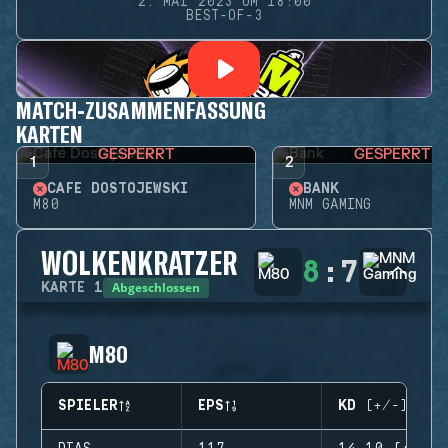
2. MAI 2023 UM 18:00
BEST-OF-3
MATCH-ZUSAMMENFASSUNG
KARTEN
GESPERRT
GESPERRT
1
2
CAFÉ DOSTOJEWSKI
BANK
M80
MNM GAMING
WOLKENKRATZER
8
:
7
Abgeschlossen
KARTE
1
M80
SPIELER
EPS
KD (+/-)