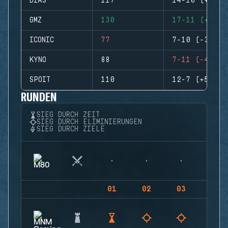
DIAS
117
14-10 (+4)
GMZ
130
17-11 (+6)
ICONIC
77
7-10 (-3)
KYNO
88
7-11 (-4)
SPOIT
110
12-7 (+5)
RUNDEN
SIEG DURCH ZEIT
SIEG DURCH ELIMINIERUNGEN
SIEG DURCH ZIELE
01
02
03
04