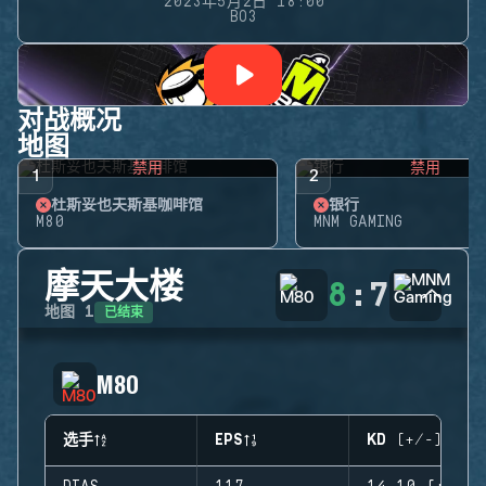
2023年5月2日 18:00
BO3
对战概况
地图
禁用
禁用
1
2
杜斯妥也夫斯基咖啡馆
银行
M80
MNM GAMING
摩天大楼
8
:
7
已结束
地图
1
M80
选手
EPS
KD (+/-)