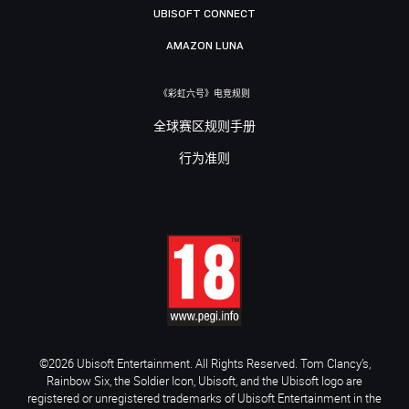
UBISOFT CONNECT
AMAZON LUNA
《彩虹六号》电竞规则
全球赛区规则手册
行为准则
©2026 Ubisoft Entertainment. All Rights Reserved. Tom Clancy’s,
Rainbow Six, the Soldier Icon, Ubisoft, and the Ubisoft logo are
registered or unregistered trademarks of Ubisoft Entertainment in the