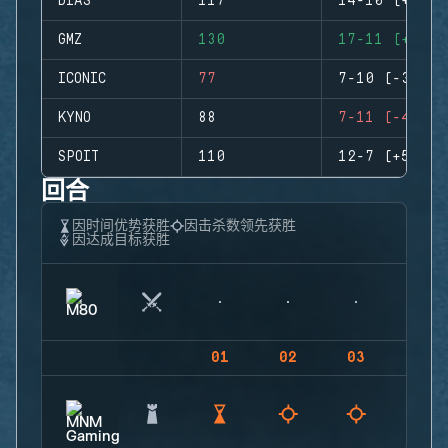
DIAS
117
14-10 (+4)
GMZ
130
17-11 (+6)
ICONIC
77
7-10 (-3)
KYNO
88
7-11 (-4)
SPOIT
110
12-7 (+5)
回合
因时间优势获胜
因击杀数领先获胜
因达成目标获胜
01
02
03
04