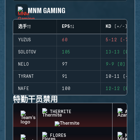
MNM GAMING
选手
EPS
KD (+/-)
YUZUS
60
5-12 (-7)
SOLOTOV
105
13-13 (0)
NELO
97
9-9 (0)
TYRANT
91
10-11 (-1)
NAFE
100
12-12 (0)
特勤干员禁用
THERMITE
AZAMI
FLORES
MIRA