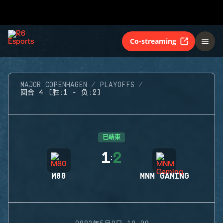
Co-streaming
MAJOR COPENHAGEN
PLAYOFFS
回合 4 (胜:1 - 负:2)
已结束
1
2
:
M80
MNM GAMING