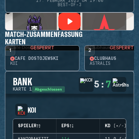
17. FEBRUAR 2023 UM 19:00
BEST-OF-3
MATCH-ZUSAMMENFASSUNG
KARTEN
GESPERRT
GESPERRT
1
2
CAFÉ DOSTOJEWSKI
CLUBHAUS
KOI
ASTRALIS
BANK
5
:
7
Abgeschlossen
KARTE
1
KOI
SPIELER
EPS
KD (+/-)