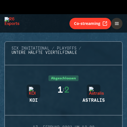
Co-streaming
SIX INVITATIONAL
PLAYOFFS
UNTERE HÄLFTE VIERTELFINALE
Abgeschlossen
1
2
:
KOI
ASTRALIS