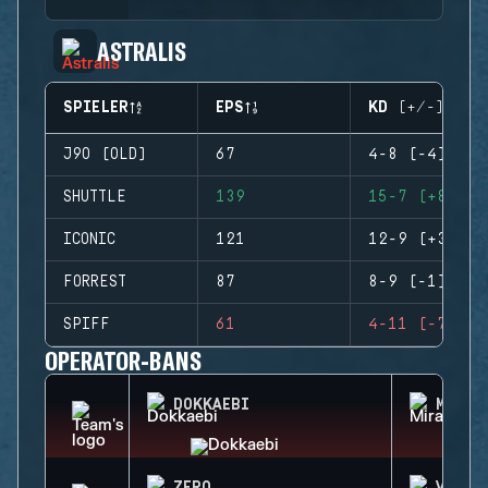
ASTRALIS
SPIELER
EPS
KD (+/-)
J9O (OLD)
67
4-8 (-4)
SHUTTLE
139
15-7 (+8)
ICONIC
121
12-9 (+3)
FORREST
87
8-9 (-1)
SPIFF
61
4-11 (-7)
OPERATOR-BANS
DOKKAEBI
MIRA