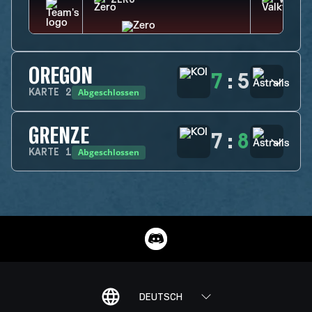
ZERO
VALKY
OREGON
7
:
5
Abgeschlossen
KARTE
2
GRENZE
7
:
8
Abgeschlossen
KARTE
1
DEUTSCH