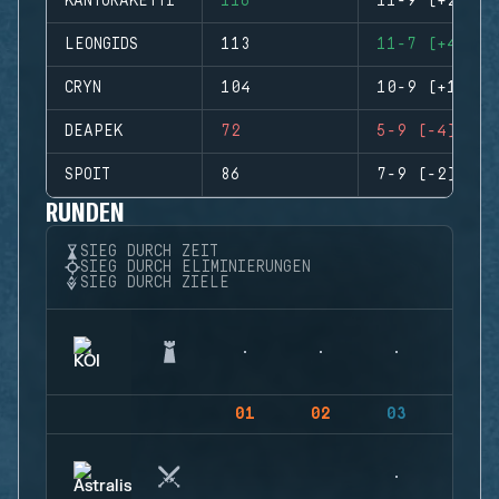
KANTORAKETTI
116
11-9 (+2)
LEONGIDS
113
11-7 (+4)
CRYN
104
10-9 (+1)
DEAPEK
72
5-9 (-4)
SPOIT
86
7-9 (-2)
RUNDEN
SIEG DURCH ZEIT
SIEG DURCH ELIMINIERUNGEN
SIEG DURCH ZIELE
01
02
03
04