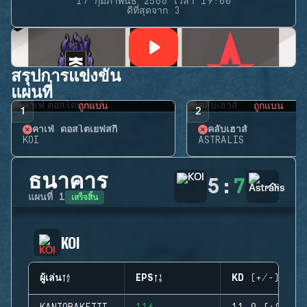
17 กุมภาพันธ์ 2566 เวลา 19:00
ดีที่สุดจาก 3
สรุปการแข่งขัน
แผนที่
ถูกแบน
ถูกแบน
1
2
คาเฟ่ ดอสโตเยฟสกี้
คลับเฮาส์
KOI
ASTRALIS
ธนาคาร
5
:
7
เสร็จสิ้น
แผนที่
1
KOI
ผู้เล่น
EPS
KD (+/-)