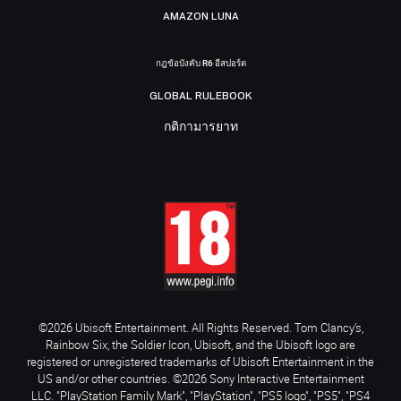
AMAZON LUNA
กฎข้อบังคับ R6 อีสปอร์ต
GLOBAL RULEBOOK
กติกามารยาท
©2026 Ubisoft Entertainment. All Rights Reserved. Tom Clancy’s,
Rainbow Six, the Soldier Icon, Ubisoft, and the Ubisoft logo are
registered or unregistered trademarks of Ubisoft Entertainment in the
US and/or other countries. ©2026 Sony Interactive Entertainment
LLC. "PlayStation Family Mark", "PlayStation", "PS5 logo", "PS5", "PS4