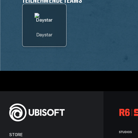
Daystar
STUDIOS
STORE