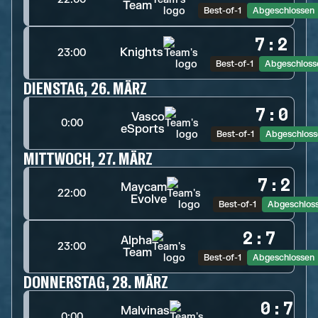
Team
Best-of-1
Abgeschlossen
7
:
2
Knights
23:00
Best-of-1
Abgeschloss
DIENSTAG, 26. MÄRZ
7
:
0
Vasco
0:00
eSports
Best-of-1
Abgeschloss
MITTWOCH, 27. MÄRZ
7
:
2
Maycam
22:00
Evolve
Best-of-1
Abgeschlos
2
:
7
Alpha
23:00
Team
Best-of-1
Abgeschlossen
DONNERSTAG, 28. MÄRZ
0
:
7
Malvinas
0:00