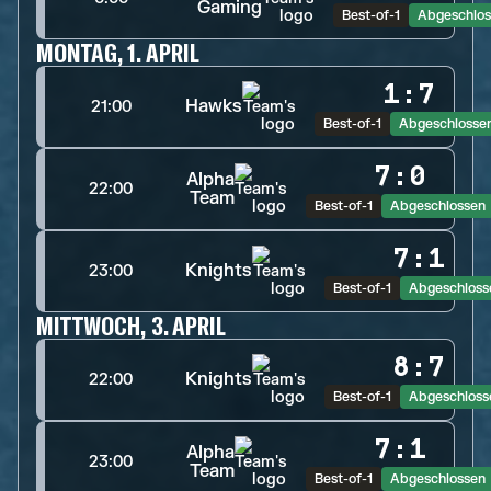
Gaming
Best-of-1
Abgeschlos
MONTAG, 1. APRIL
1
:
7
Hawks
21:00
Best-of-1
Abgeschlosse
7
:
0
Alpha
22:00
Team
Best-of-1
Abgeschlossen
7
:
1
Knights
23:00
Best-of-1
Abgeschloss
MITTWOCH, 3. APRIL
8
:
7
Knights
22:00
Best-of-1
Abgeschloss
7
:
1
Alpha
23:00
Team
Best-of-1
Abgeschlossen