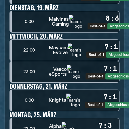
DIENSTAG, 19. MÄRZ
8
:
6
Malvinas
0:00
Gaming
Best-of-1
Abgeschlos
MITTWOCH, 20. MÄRZ
7
:
1
Maycam
22:00
Evolve
Best-of-1
Abgeschlos
7
:
1
Vasco
23:00
eSports
Best-of-1
Abgeschloss
DONNERSTAG, 21. MÄRZ
7
:
1
Knights
0:00
Best-of-1
Abgeschloss
MONTAG, 25. MÄRZ
7
:
3
Alpha
22:00