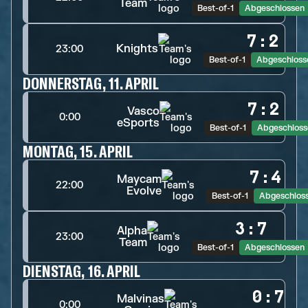
Team
Best-of-1
Abgeschlossen
7
:
2
Knights
23:00
Best-of-1
Abgeschloss
DONNERSTAG, 11. APRIL
7
:
2
Vasco
0:00
eSports
Best-of-1
Abgeschloss
MONTAG, 15. APRIL
7
:
4
Maycam
22:00
Evolve
Best-of-1
Abgeschlos
3
:
7
Alpha
23:00
Team
Best-of-1
Abgeschlossen
DIENSTAG, 16. APRIL
0
:
7
Malvinas
0:00