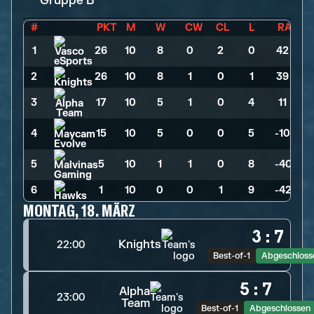
Gruppe B
#
PKT
M
W
CW
CL
L
RA
1
26
>
10
>
8
>
0
>
2
>
0
>
42
2
26
>
10
>
8
>
1
>
0
>
1
>
39
3
17
>
10
>
5
>
1
>
0
>
4
>
11
4
15
>
10
>
5
>
0
>
0
>
5
>
-10
5
5
>
10
>
1
>
1
>
0
>
8
>
-40
6
1
>
10
>
0
>
0
>
1
>
9
>
-42
MONTAG, 18. MÄRZ
3
:
7
Knights
22:00
Best-of-1
Abgeschloss
5
:
7
Alpha
23:00
Team
Best-of-1
Abgeschlossen