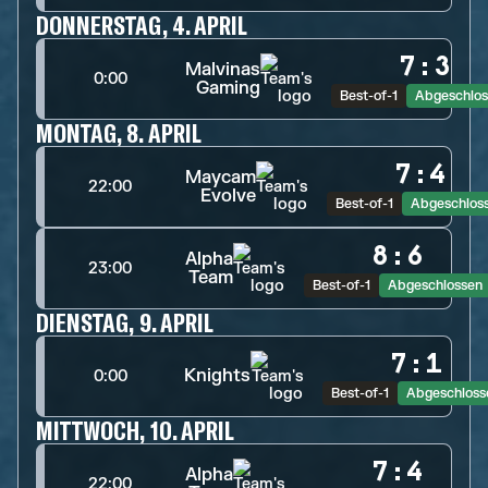
DONNERSTAG, 4. APRIL
7
:
3
Malvinas
0:00
Gaming
Best-of-1
Abgeschlos
MONTAG, 8. APRIL
7
:
4
Maycam
22:00
Evolve
Best-of-1
Abgeschlos
8
:
6
Alpha
23:00
Team
Best-of-1
Abgeschlossen
DIENSTAG, 9. APRIL
7
:
1
Knights
0:00
Best-of-1
Abgeschloss
MITTWOCH, 10. APRIL
7
:
4
Alpha
22:00