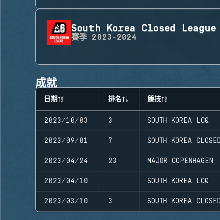
South Korea Closed League
賽季
2023-2024
成就
日期
排名
競技
2023/10/03
3
SOUTH KOREA LCQ
2023/09/01
7
SOUTH KOREA CLOSE
2023/04/24
23
MAJOR COPENHAGEN
2023/04/10
SOUTH KOREA LCQ
2023/03/10
3
SOUTH KOREA CLOSE