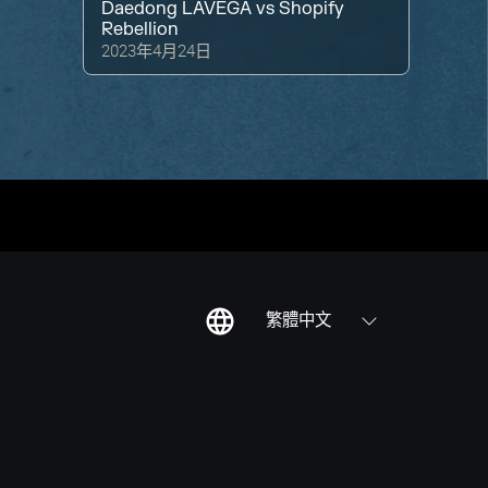
Daedong LAVEGA
vs
Shopify
Rebellion
2023年4月24日
繁體中文