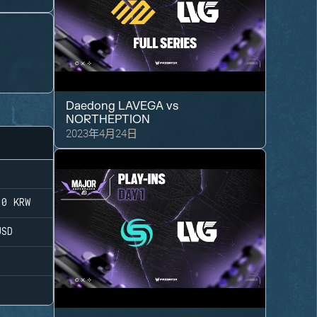
Daedong LAVEGA
vs
NORTHEPTION
2023年4月24日
00
KRW
SD