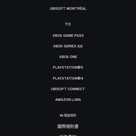
UBISOFT MONTRÉAL
平台
XBOX GAME PASS
XBOX SERIES X|S
XBOX ONE
PLAYSTATION®5
PLAYSTATION®4
UBISOFT CONNECT
AMAZON LUNA
R6 電競規則
國際規則書