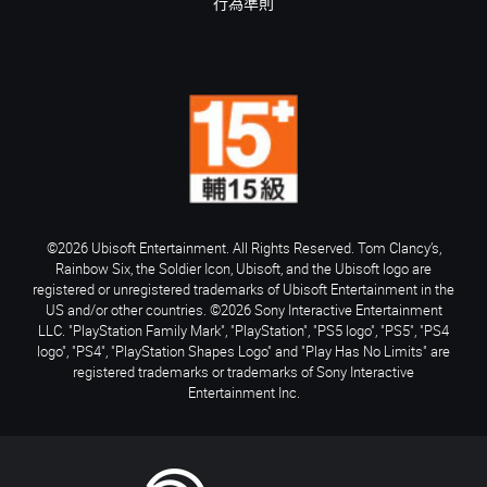
行為準則
©2026 Ubisoft Entertainment. All Rights Reserved. Tom Clancy’s,
Rainbow Six, the Soldier Icon, Ubisoft, and the Ubisoft logo are
registered or unregistered trademarks of Ubisoft Entertainment in the
US and/or other countries. ©2026 Sony Interactive Entertainment
LLC. "PlayStation Family Mark", "PlayStation", "PS5 logo", "PS5", "PS4
logo", "PS4", "PlayStation Shapes Logo" and "Play Has No Limits" are
registered trademarks or trademarks of Sony Interactive
Entertainment Inc.