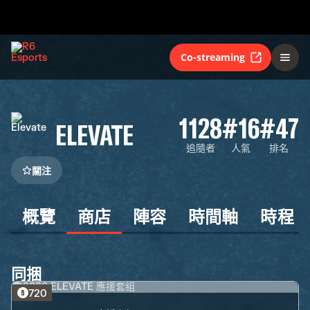
Co-streaming
1128
#16
#47
ELEVATE
追隨者
人氣
排名
關注
概覽
商店
陣容
時間軸
時程
同捆
720