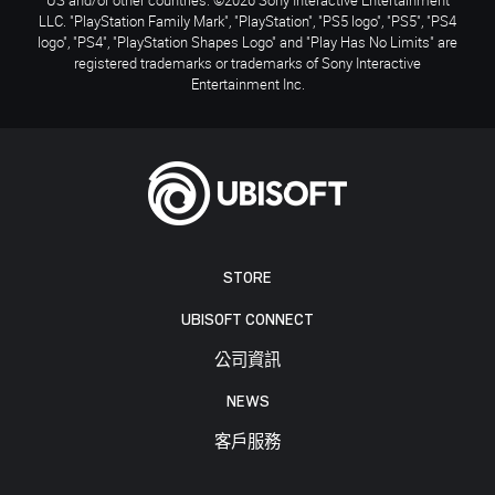
LLC. "PlayStation Family Mark", "PlayStation", "PS5 logo", "PS5", "PS4
logo", "PS4", "PlayStation Shapes Logo" and "Play Has No Limits" are
registered trademarks or trademarks of Sony Interactive
Entertainment Inc.
STORE
UBISOFT CONNECT
公司資訊
NEWS
客戶服務