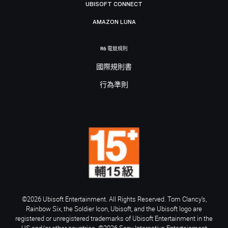
UBISOFT CONNECT
AMAZON LUNA
R6 電競規則
國際規則書
行為準則
©2026 Ubisoft Entertainment. All Rights Reserved. Tom Clancy’s,
Rainbow Six, the Soldier Icon, Ubisoft, and the Ubisoft logo are
registered or unregistered trademarks of Ubisoft Entertainment in the
US and/or other countries. ©2026 Sony Interactive Entertainment