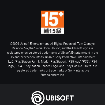
©2026 Ubisoft Entertainment. All Rights Reserved. Tom Clancy’s,
Rainbow Six, the Soldier Icon, Ubisoft, and the Ubisoft logo are
registered or unregistered trademarks of Ubisoft Entertainment in the
US and/or other countries. ©2026 Sony Interactive Entertainment
LLC. "PlayStation Family Mark", "PlayStation", "PS5 logo", "PS5", "PS4
logo", "PS4", "PlayStation Shapes Logo" and "Play Has No Limits" are
registered trademarks or trademarks of Sony Interactive
Entertainment Inc.