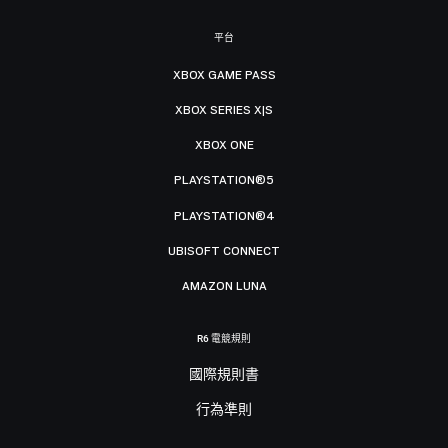
平台
XBOX GAME PASS
XBOX SERIES X|S
XBOX ONE
PLAYSTATION®5
PLAYSTATION®4
UBISOFT CONNECT
AMAZON LUNA
R6 電競規則
國際規則書
行為準則