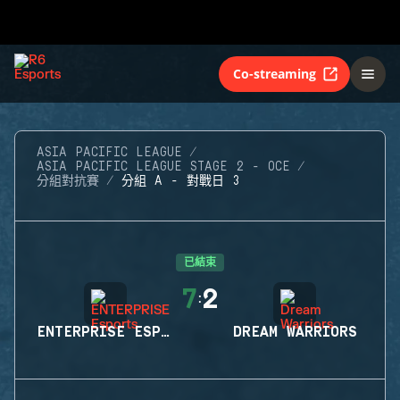
Co-streaming
ASIA PACIFIC LEAGUE
ASIA PACIFIC LEAGUE STAGE 2 - OCE
分組對抗賽
分組 A - 對戰日 3
已結束
7
2
:
ENTERPRISE ESPORTS
DREAM WARRIORS