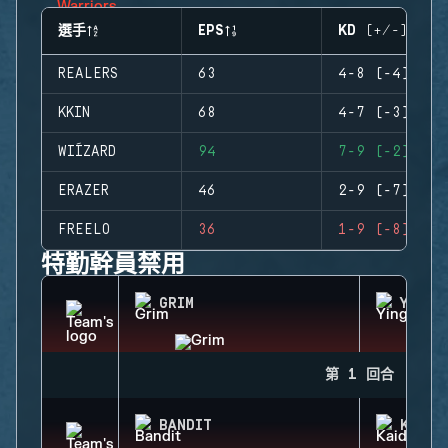
選手
EPS
KD (+/-)
REALERS
63
4-8 (-4)
KKIN
68
4-7 (-3)
WIÍZARD
94
7-9 (-2)
ERAZER
46
2-9 (-7)
FREELO
36
1-9 (-8)
特勤幹員禁用
GRIM
YING
第 1 回合
BANDIT
KAID