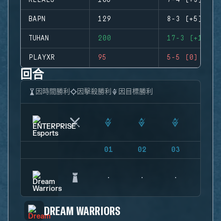
RELAES
106
7-4 (+3)
BAPN
129
8-3 (+5)
TUHAN
200
17-3 (+14)
PLAYXR
95
5-5 (0)
回合
因時間勝利
因擊殺勝利
因目標勝利
01
02
03
04
DREAM WARRIORS