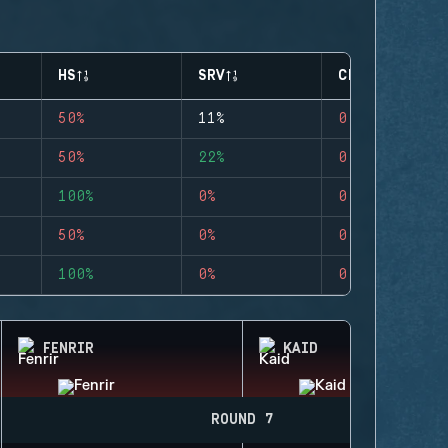
HS
SRV
CLUTCHES
50%
11%
0
50%
22%
0
100%
0%
0
50%
0%
0
100%
0%
0
FENRIR
KAID
ROUND 7