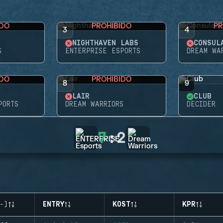
IDO
PROHIBIDO
PR
3
4
NIGHTHAVEN LABS
CONSUL
S
ENTERPRISE ESPORTS
DREAM WA
IDO
PROHIBIDO
8
9
LAIR
CLUB
PORTS
DREAM WARRIORS
DECIDER
7
:
2
-)
ENTRY
KOST
KPR