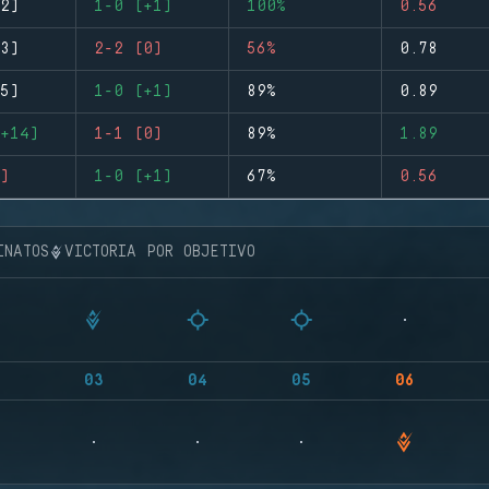
2)
1-0 (+1)
100%
0.56
3)
2-2 (0)
56%
0.78
5)
1-0 (+1)
89%
0.89
+14)
1-1 (0)
89%
1.89
)
1-0 (+1)
67%
0.56
INATOS
VICTORIA POR OBJETIVO
03
04
05
06