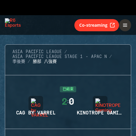
Co-streaming
ASIA PACIFIC LEAGUE
ASIA PACIFIC LEAGUE STAGE 1 - APAC N
季後賽
勝部 八強賽
已結束
2
0
:
CAG BY VARREL
KINOTROPE GAMING