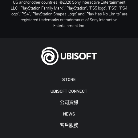
US and/or other countries. ©2026 Sony Interactive Entertainment
LLC. "PlayStation Family Mark", "PlayStation", "PS5 logo", "PS5", "PS4
logo", "PS4", "PlayStation Shapes Logo" and "Play Has No Limits" are
registered trademarks or trademarks of Sony Interactive
Entertainment Inc.
STORE
UBISOFT CONNECT
公司資訊
NEWS
客戶服務