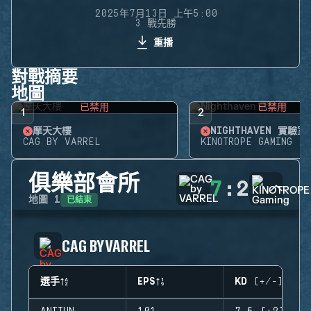
2025年7月13日 上午5:00
3 戰先勝
重播
對戰摘要
地圖
已禁用
已禁用
1
2
摩天大樓
NIGHTHAVEN 實驗室
CAG BY VARREL
KINOTROPE GAMING
俱樂部會所
7
:
2
已結束
地圖
1
CAG BY VARREL
選手
EPS
KD (+/-)