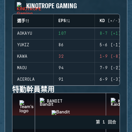
KINOTROPE GAMING
選手
EPS
KD (+/-)
AOKAYU
107
8-7 (+1)
YUKIZ
86
5-6 (-1)
KAWA
32
1-9 (-8)
MAOU
94
7-9 (-2)
ACEROLA
91
6-9 (-3)
特勤幹員禁用
BANDIT
KAID
第 1 回合