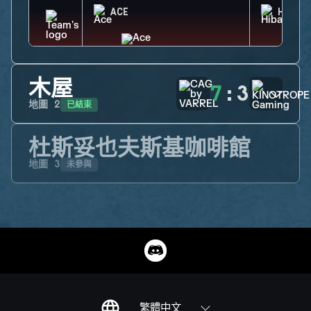
ACE
HIBAN
木屋
7
:
3
已結束
地圖
2
杜斯妥也夫斯基咖啡館
未參與
地圖
3
繁體中文