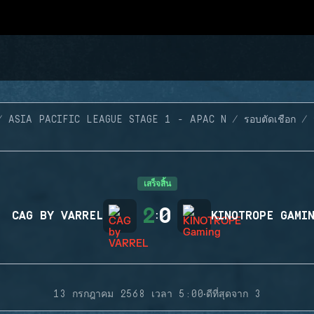
ASIA PACIFIC LEAGUE STAGE 1 - APAC N
รอบตัดเชือก
เสร็จสิ้น
2
0
CAG BY VARREL
:
KINOTROPE GAMI
·
13 กรกฎาคม 2568 เวลา 5:00
ดีที่สุดจาก 3