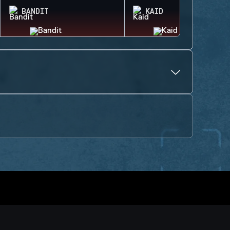
BANDIT
KAID