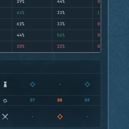
29%
44%
0
64%
33%
1
62%
33%
0
44%
56%
0
20%
22%
0
07
08
09