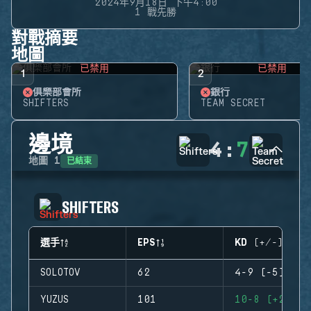
2024年9月18日 下午4:00
1 戰先勝
對戰摘要
地圖
已禁用
已禁用
1
2
俱樂部會所
銀行
SHIFTERS
TEAM SECRET
邊境
4
:
7
已結束
地圖
1
SHIFTERS
選手
EPS
KD (+/-)
SOLOTOV
62
4-9 (-5)
YUZUS
101
10-8 (+2)