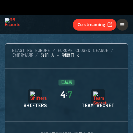
Co-streaming
BLAST R6 EUROPE
EUROPE CLOSED LEAGUE
分組對抗賽
分組 A - 對戰日 6
已結束
4
7
:
SHIFTERS
TEAM SECRET