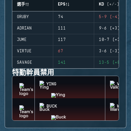
選手
EPS
KD (+/-)
GRUBY
74
5-9 (-4)
ADRIAN
111
9-6 (+3)
JUME
117
10-7 (+3)
VIRTUE
67
3-6 (-3)
SAVAGE
141
13-5 (+8)
特勤幹員禁用
YING
VALKY
BUCK
WARDE