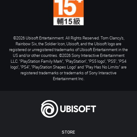
©2026 Ubisoft Entertainment. All Rights Reserved. Tom Clancy’s,
Rainbow Six, the Soldier Icon, Ubisoft, and the Ubisoft logo are
registered or unregistered trademarks of Ubisoft Entertainment in the
US and/or other countries. ©2026 Sony Interactive Entertainment
LLC. "PlayStation Family Mark", "PlayStation", "PS5 logo", "PS5", "PS4
logo", "PS4", "PlayStation Shapes Logo" and "Play Has No Limits" are
registered trademarks or trademarks of Sony Interactive
Entertainment Inc.
STORE