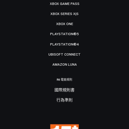
XBOX GAME PASS
XBOX SERIES X|S
XBOX ONE
PLAYSTATION®5
PLAYSTATION®4
UBISOFT CONNECT
AMAZON LUNA
R6 電競規則
國際規則書
行為準則