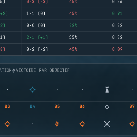
5)
0-3 (-3)
45%
0.36
+2)
1-1 (0)
45%
0.91
2)
0-0 (0)
82%
0.82
1)
2-1 (+1)
55%
0.82
8)
0-2 (-2)
45%
0.09
ATION
VICTOIRE PAR OBJECTIF
03
04
05
06
07