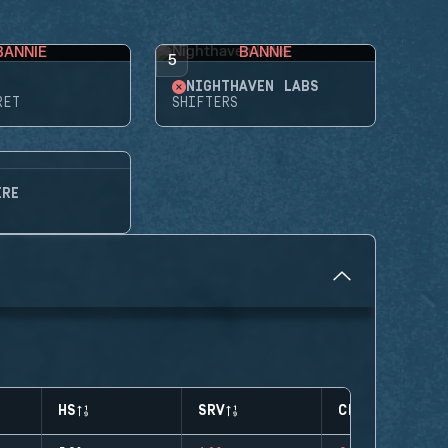
BANNIE
BANNIE
5
NIGHTHAVEN LABS
RET
SHIFTERS
ÈRE
HS
SRV
CLUTCHES