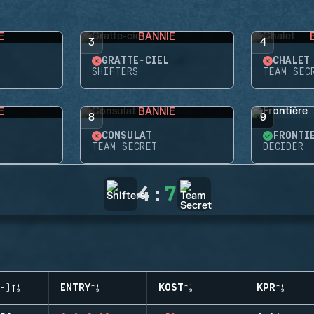
E
BANNIE
3
4
GRATTE-CIEL
CHALET
SHIFTERS
TEAM SEC
E
BANNIE
8
9
CONSULAT
FRONTI
TEAM SECRET
DECIDER
4
:
7
-)
ENTRY
KOST
KPR