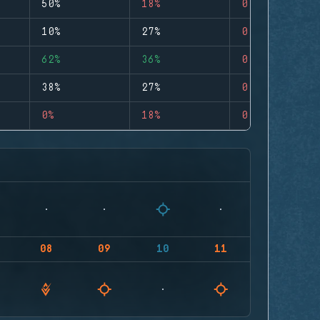
50%
18%
0
10%
27%
0
62%
36%
0
38%
27%
0
0%
18%
0
08
09
10
11