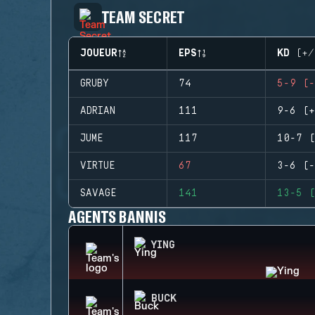
TEAM SECRET
JOUEUR
EPS
KD (+/
GRUBY
74
5-9 (-
ADRIAN
111
9-6 (+
JUME
117
10-7 (
VIRTUE
67
3-6 (-
SAVAGE
141
13-5 (
AGENTS BANNIS
YING
BUCK