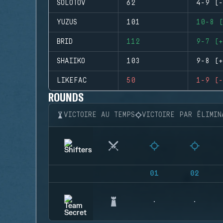
SOLOTOV
62
4-9 (-
YUZUS
101
10-8 (
BRID
112
9-7 (+
SHAIIKO
103
9-8 (+
LIKEFAC
50
1-9 (-
ROUNDS
VICTOIRE AU TEMPS
VICTOIRE PAR ÉLIMIN
01
02