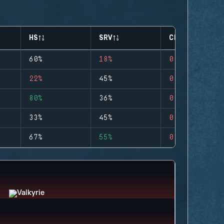
HS
SRV
CLUTCHES
60%
18%
0
22%
45%
0
80%
36%
0
33%
45%
0
67%
55%
0