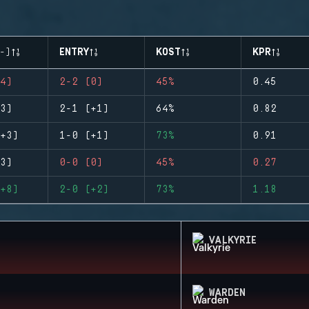
-)
ENTRY
KOST
KPR
4)
2-2 (0)
45%
0.45
3)
2-1 (+1)
64%
0.82
+3)
1-0 (+1)
73%
0.91
3)
0-0 (0)
45%
0.27
+8)
2-0 (+2)
73%
1.18
VALKYRIE
WARDEN